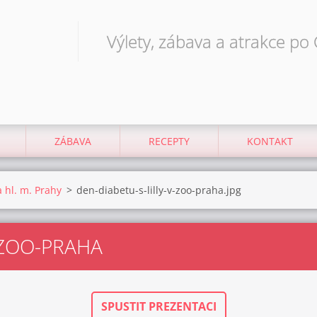
Výlety, zábava a atrakce po
ZÁBAVA
RECEPTY
KONTAKT
 hl. m. Prahy
>
den-diabetu-s-lilly-v-zoo-praha.jpg
-ZOO-PRAHA
SPUSTIT PREZENTACI