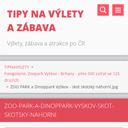
TIPY NA VÝLETY
A ZÁBAVA
Výlety, zábava a atrakce po ČR
TIPNAVYLETY
>
Fotogalerie: Zoopark Vyškov - Brňany - přes 500 zvířat ve 125
druzích
>
ZOO PARK a Dinoppark Vyškov - skot skotský náhorní.jpg
ZOO-PARK-A-DINOPPARK-VYSKOV-SKOT-
SKOTSKY-NAHORNI