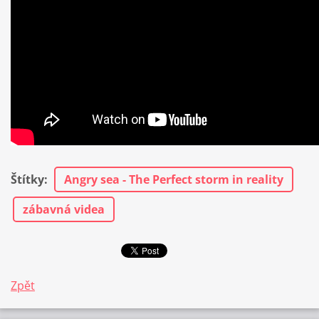
Štítky
:
Angry sea - The Perfect storm in reality
zábavná videa
Zpět