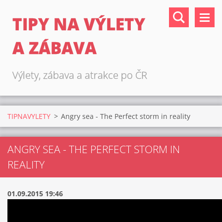
TIPY NA VÝLETY
A ZÁBAVA
Výlety, zábava a atrakce po ČR
TIPNAVYLETY
>
Angry sea - The Perfect storm in reality
ANGRY SEA - THE PERFECT STORM IN
REALITY
01.09.2015 19:46