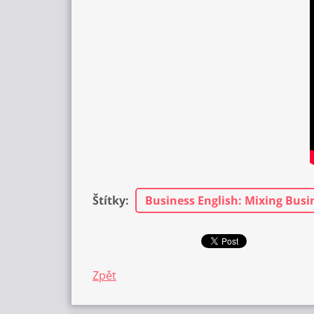
Štítky
:
Business English: Mixing Busi
Zpět