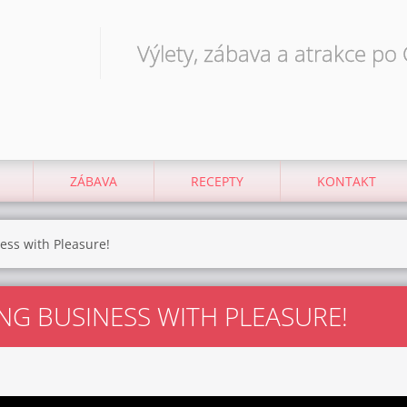
Výlety, zábava a atrakce po
ZÁBAVA
RECEPTY
KONTAKT
ess with Pleasure!
ING BUSINESS WITH PLEASURE!