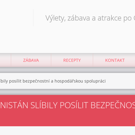
Výlety, zábava a atrakce po
ZÁBAVA
RECEPTY
KONTAKT
líbily posílit bezpečnostní a hospodářskou spolupráci
ÁNISTÁN SLÍBILY POSÍLIT BEZPEČ