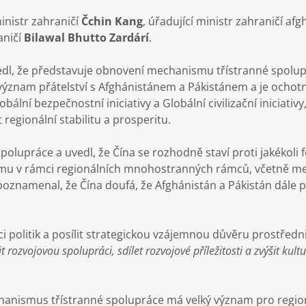
ministr zahraničí
Čchin Kang
, úřadující ministr zahraničí a
aničí
Bilawal Bhutto Zardárí
.
uvedl, že představuje obnovení mechanismu třístranné spolu
ý význam přátelství s Afghánistánem a Pákistánem a je och
bální bezpečnostní iniciativy a Globální civilizační iniciativy
egionální stabilitu a prosperitu.
polupráce a uvedl, že Čína se rozhodně staví proti jakékoli
orismu v rámci regionálních mnohostranných rámců, včetně
znamenal, že Čína doufá, že Afghánistán a Pákistán dále po
aci politik a posílit strategickou vzájemnou důvěru prostře
it rozvojovou spolupráci, sdílet rozvojové příležitosti a zvýšit ku
chanismus třístranné spolupráce má velký význam pro regioná