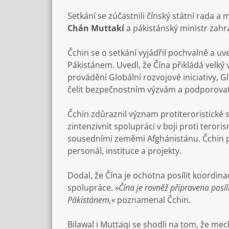
Setkání se zúčastnili čínský státní rada a 
Chán
Muttakí
a pákistánský ministr zahr
Čchin se o setkání vyjádřil pochvalně a 
Pákistánem. Uvedl, že Čína přikládá velk
provádění Globální rozvojové iniciativy, Glo
čelit bezpečnostním výzvám a podporovat r
Čchin zdůraznil význam protiteroristické s
zintenzivnit spolupráci v boji proti ter
sousedními zeměmi Afghánistánu. Čchin po
personál, instituce a projekty.
Dodal, že Čína je ochotna posílit koordin
spolupráce.
»Čína je rovněž připravena posíl
Pákistánem,«
poznamenal Čchin.
Bilawal i Muttaqi se shodli na tom, že me