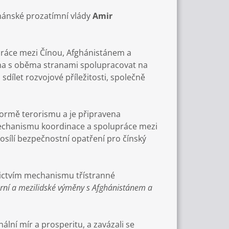
fghánské prozatímní vlády
Amir
práce mezi Čínou, Afghánistánem a
otna s oběma stranami spolupracovat na
, sdílet rozvojové příležitosti, společně
 formě terorismu a je připravena
 mechanismu koordinace a spolupráce mezi
sílí bezpečnostní opatření pro čínský
dnictvím mechanismu třístranné
lturní a mezilidské výměny s Afghánistánem a
lní mír a prosperitu, a zavázali se