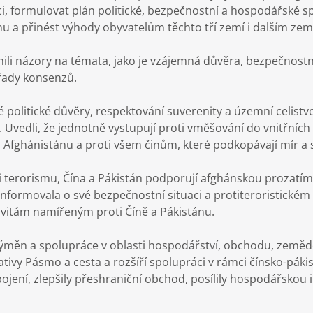
i, formulovat plán politické, bezpečnostní a hospodářské s
 a přinést výhody obyvatelům těchto tří zemí i dalším zem
nili názory na témata, jako je vzájemná důvěra, bezpečnostn
 řady konsenzů.
 politické důvěry, respektování suverenity a územní celistv
Uvedli, že jednotně vystupují proti vměšování do vnitřních z
ghánistánu a proti všem činům, které podkopávají mír a st
i terorismu, Čína a Pákistán podporují afghánskou prozatímn
nformovala o své bezpečnostní situaci a protiteroristickém ús
ktivitám namířeným proti Číně a Pákistánu.
 výměn a spolupráce v oblasti hospodářství, obchodu, zemědě
iativy Pásmo a cesta a rozšíří spolupráci v rámci čínsko-p
jení, zlepšily přeshraniční obchod, posílily hospodářskou i