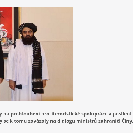
 na prohloubení protiteroristické spolupráce a posílení
rany se k tomu zavázaly na dialogu ministrů zahraničí Čín