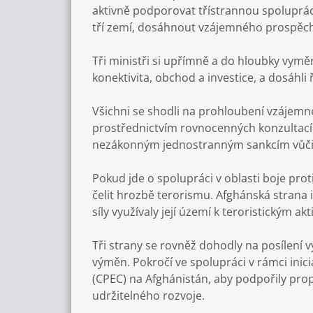
aktivně podporovat třístrannou spoluprác
tří zemí, dosáhnout vzájemného prospěchu
Tři ministři si upřímně a do hloubky vymě
konektivita, obchod a investice, a dosáhli
Všichni se shodli na prohloubení vzájemné
prostřednictvím rovnocenných konzultací. 
nezákonným jednostranným sankcím vůči Af
Pokud jde o spolupráci v oblasti boje prot
čelit hrozbě terorismu. Afghánská strana i
síly využívaly její území k teroristickým a
Tři strany se rovněž dohodly na posílení
výměn. Pokročí ve spolupráci v rámci inic
(CPEC) na Afghánistán, aby podpořily propo
udržitelného rozvoje.