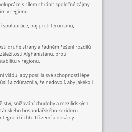
polupráce s cílem chránit společné zájmy
ím v regionu.
í spolupráce, boj proti terorismu,
osti druhé strany a řádném řešení rozdílů
áležitostí Afghánistánu, proti
abilitu v regionu.
í vládu, aby posílila své schopnosti lépe
ilí a zdůraznila, že nedovolí, aby jakékoli
lství, snižování chudoby a mezilidských
ákistánského hospodářského koridoru
ntegraci těchto tří zemí a dosáhly