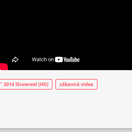
" 2014 Showreel (HD)
zábavná videa