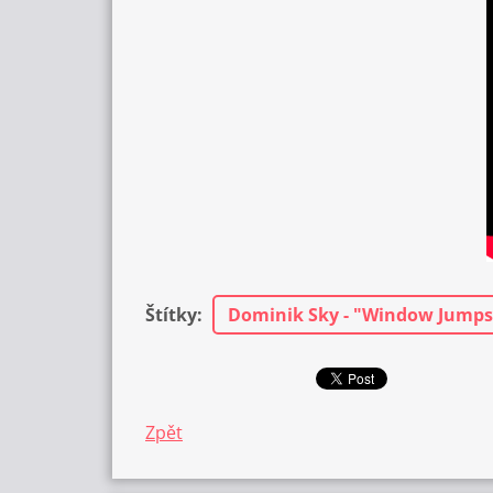
Štítky
:
Dominik Sky - "Window Jumps
Zpět