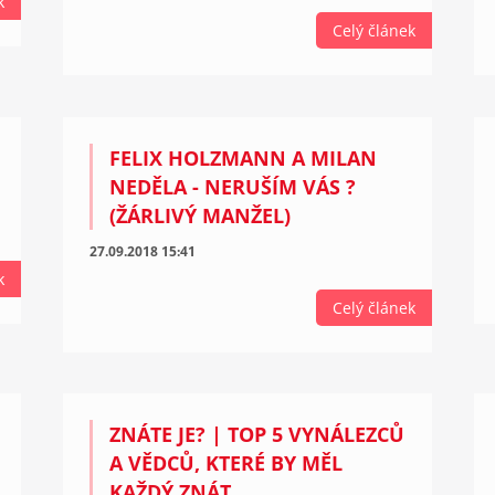
k
Celý článek
FELIX HOLZMANN A MILAN
NEDĚLA - NERUŠÍM VÁS ?
(ŽÁRLIVÝ MANŽEL)
27.09.2018 15:41
k
Celý článek
ZNÁTE JE? | TOP 5 VYNÁLEZCŮ
A VĚDCŮ, KTERÉ BY MĚL
KAŽDÝ ZNÁT