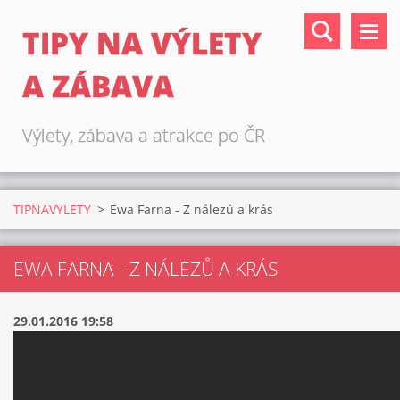
TIPY NA VÝLETY
A ZÁBAVA
Výlety, zábava a atrakce po ČR
TIPNAVYLETY
>
Ewa Farna - Z nálezů a krás
EWA FARNA - Z NÁLEZŮ A KRÁS
29.01.2016 19:58