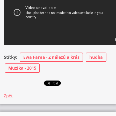
Štítky
:
Ewa Farna - Z nálezů a krás
hudba
Muzika - 2015
Zpět