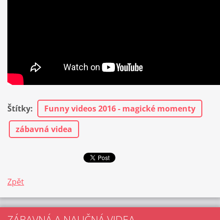
Štítky
:
Funny videos 2016 - magické momenty
zábavná videa
Zpět
ZÁBAVNÁ A NAUČNÁ VIDEA