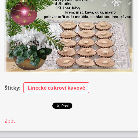
Štítky
:
Linecké cukroví kávové
Zpět