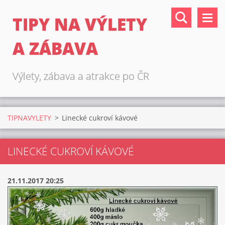
TIPY NA VÝLETY
A ZÁBAVA
Výlety, zábava a atrakce po ČR
TIPNAVYLETY
>
Linecké cukroví kávové
LINECKÉ CUKROVÍ KÁVOVÉ
21.11.2017 20:25