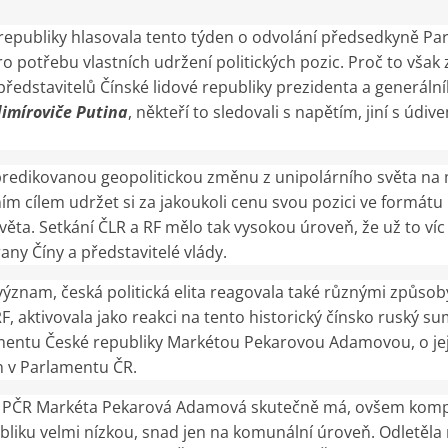
publiky hlasovala tento týden o odvolání předsedkyně Par
potřebu vlastních udržení politických pozic. Proč to však zm
představitelů Čínské lidové republiky prezidenta a generál
dimíroviče Putina
, někteří to sledovali s napětím, jiní s úd
 predikovanou geopolitickou změnu z unipolárního světa na m
ním cílem udržet si za jakoukoli cenu svou pozici ve formá
ta. Setkání ČLR a RF mělo tak vysokou úroveň, že už to víc a
any Číny a představitelé vlády.
význam, česká politická elita reagovala také různými způs
aktivovala jako reakci na tento historický čínsko ruský su
entu České republiky Markétou Pekarovou Adamovou, o jej
n v Parlamentu ČR.
PČR Markéta Pekarová Adamová skutečně má, ovšem kompete
liku velmi nízkou, snad jen na komunální úroveň. Odletěla