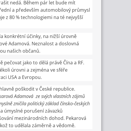
trašit nedá. Během pár let bude mít
 střední a především automobilový průmysl
je z 80 % technologiemi na té nejvyšší
ela konkrétní účinky, na nižší úrovně
rové Adamová. Neznalost a doslovná
dou našich občanů.
 pečovat jako to dělá právě Čína a RF.
ékoli úrovni a zejména ve sféře
raci USA a Evropou.
lavně poškodit v České republice.
karová Adamová ze svých vlastních zájmů
slně zničila politický základ čínsko-českých
 za úmyslné porušení závazků
rušování mezinárodních dohod. Pekarová
likož to udělala záměrně a vědomě.