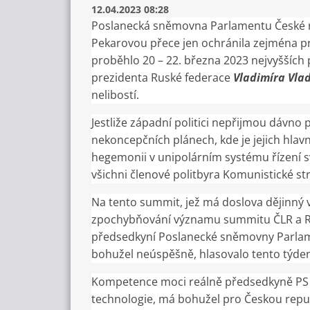
12.04.2023 08:28
Poslanecká sněmovna Parlamentu České re
Pekarovou přece jen ochránila zejména pro 
proběhlo 20 – 22. března 2023 nejvyšších 
prezidenta Ruské federace
Vladimíra Vla
nelibostí.
Jestliže západní politici nepřijmou dávno
nekoncepčních plánech, kde je jejich hlav
hegemonii v unipolárním systému řízení svě
všichni členové politbyra Komunistické str
Na tento summit, jež má doslova dějinný 
zpochybňování významu summitu ČLR a RF, 
předsedkyní Poslanecké sněmovny Parlam
bohužel neúspěšně, hlasovalo tento týde
Kompetence moci reálně předsedkyně PS 
technologie, má bohužel pro Českou repub