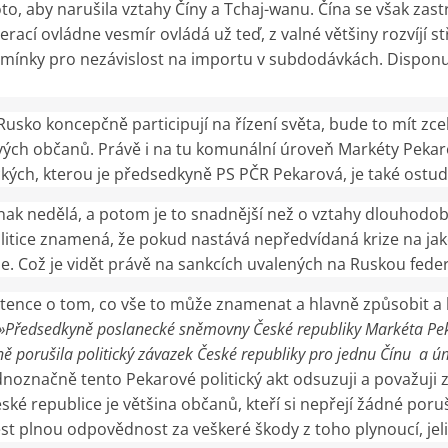
to, aby narušila vztahy Číny a Tchaj-wanu. Čína se však zas
erací ovládne vesmír ovládá už teď, z valné většiny rozvíjí
podmínky pro nezávislost na importu v subdodávkách. Disponu
a Rusko koncepčně participují na řízení světa, bude to mít zc
vých občanů. Právě i na tu komunální úroveň Markéty Peka
ckých, kterou je předsedkyně PS PČR Pekarová, je také ostu
nak nedělá, a potom je to snadnější než o vztahy dlouhodobě
litice znamená, že pokud nastává nepředvídaná krize na jak
je. Což je vidět právě na sankcích uvalených na Ruskou fede
nce o tom, co vše to může znamenat a hlavně způsobit a h
»Předsedkyně poslanecké sněmovny České republiky Markéta Pe
 porušila politický závazek České republiky pro jednu Čínu a úmy
dnoznačně tento Pekarové politický akt odsuzuji a považuji
ké republice je většina občanů, kteří si nepřejí žádné po
ést plnou odpovědnost za veškeré škody z toho plynoucí, je