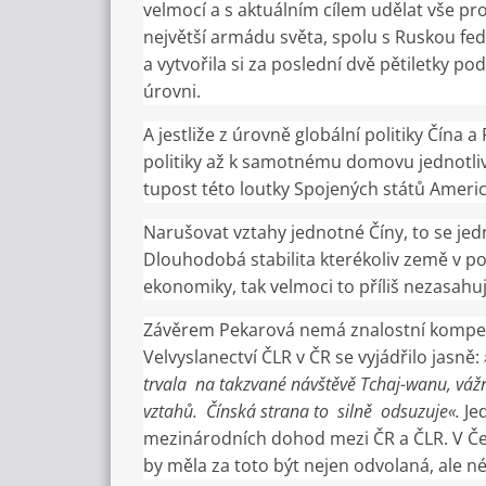
velmocí a s aktuálním cílem udělat vše pro
největší armádu světa, spolu s Ruskou fed
a vytvořila si za poslední dvě pětiletky 
úrovni.
A jestliže z úrovně globální politiky Čína 
politiky až k samotnému domovu jednotli
tupost této loutky Spojených států Ameri
Narušovat vztahy jednotné Číny, to se jed
Dlouhodobá stabilita kterékoliv země v po
ekonomiky, tak velmoci to příliš nezasahu
Závěrem Pekarová nemá znalostní kompete
Velvyslanectví ČLR v ČR se vyjádřilo jasně:
trvala na takzvané návštěvě Tchaj-wanu, vážně
vztahů. Čínská strana to silně odsuzuje«.
Je
mezinárodních dohod mezi ČR a ČLR. V Čes
by měla za toto být nejen odvolaná, ale n