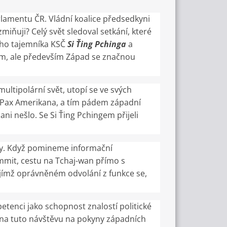
lamentu ČR. Vládní koalice předsedkyni
iňuji? Celý svět sledoval setkání, které
ního tajemníka KSČ
Si Ťing Pchinga
a
ivem, ale především Západ se značnou
ultipolární svět, utopí se ve svých
tu Pax Amerikana, a tím pádem západní
ni nešlo. Se Si Ťing Pchingem přijeli
oby. Když pomineme informační
mmit, cestu na Tchaj-wan přímo s
ímž oprávněném odvolání z funkce se,
nci jako schopnost znalostí politické
 na tuto návštěvu na pokyny západních