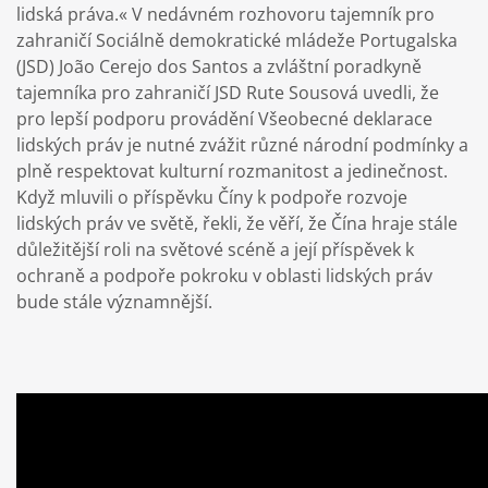
lidská práva.« V nedávném rozhovoru tajemník pro
zahraničí Sociálně demokratické mládeže Portugalska
(JSD) João Cerejo dos Santos a zvláštní poradkyně
tajemníka pro zahraničí JSD Rute Sousová uvedli, že
pro lepší podporu provádění Všeobecné deklarace
lidských práv je nutné zvážit různé národní podmínky a
plně respektovat kulturní rozmanitost a jedinečnost.
Když mluvili o příspěvku Číny k podpoře rozvoje
lidských práv ve světě, řekli, že věří, že Čína hraje stále
důležitější roli na světové scéně a její příspěvek k
ochraně a podpoře pokroku v oblasti lidských práv
bude stále významnější.