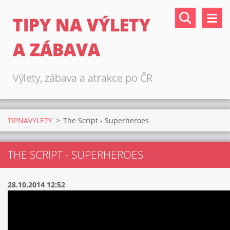
TIPY NA VÝLETY
A ZÁBAVA
Výlety, zábava a atrakce po ČR
TIPNAVYLETY
>
The Script - Superheroes
THE SCRIPT - SUPERHEROES
28.10.2014 12:52