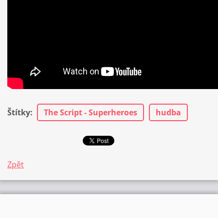
Štítky
:
The Script - Superheroes
hudba
Zpět