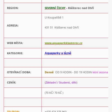
REGION:
S
EVERNÍ ČECHY
-
Klášterec nad Ohří
U Koupaliště 1
ADRESA:
431 51 Klášterec nad Ohří
WEB MÍSTA:
www.aquaparkklasterec.cz
KATEGORIE:
Aquaparky a lázně
OTEVÍRACÍ DOBA:
Denně
OD 9 HODIN - DO 19 HODIN
letní sezona
CENÍK:
(
Základní / Studenti, děti
)
(70 KČ/ 70 KČ )
TELEFON:
+420 474 375 963