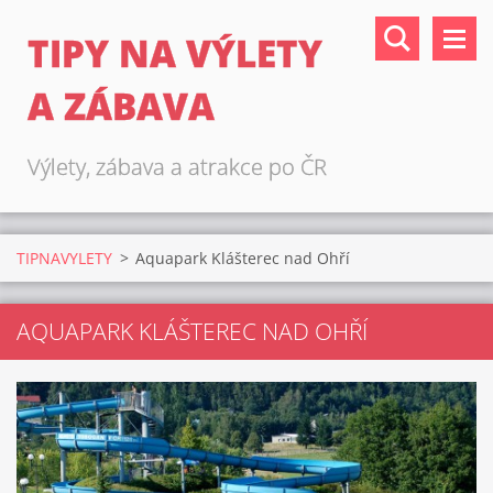
TIPY NA VÝLETY
A ZÁBAVA
Výlety, zábava a atrakce po ČR
TIPNAVYLETY
>
Aquapark Klášterec nad Ohří
AQUAPARK KLÁŠTEREC NAD OHŘÍ