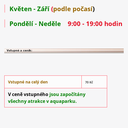
Květen - Září
(
podle počasí
)
Pondělí - Neděle
9:00 - 19:00 hodin
Vstupné na celý den
70 Kč
V ceně vstupného
jsou započítány
všechny atrakce v aquaparku.