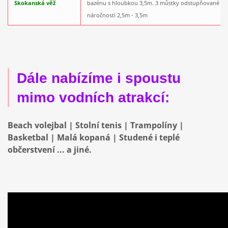
Skokanská věž
bazénu s hloubkou 3,5m. 3 můstky odstupňované po
náročnosti 2,5m - 3,5m
Dále nabízíme i spoustu
mimo vodních atrakcí:
Beach volejbal | Stolní tenis | Trampolíny |
Basketbal | Malá kopaná | Studené i teplé
občerstvení ... a jiné.