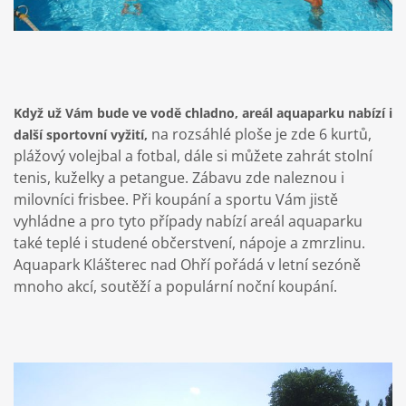
Když už Vám bude ve vodě chladno, areál aquaparku nabízí i
na rozsáhlé ploše je zde 6 kurtů,
další sportovní vyžití,
plážový volejbal a fotbal, dále si můžete zahrát stolní
tenis, kuželky a petangue. Zábavu zde naleznou i
milovníci frisbee. Při koupání a sportu Vám jistě
vyhládne a pro tyto případy nabízí areál aquaparku
také teplé i studené občerstvení, nápoje a zmrzlinu.
Aquapark Klášterec nad Ohří pořádá v letní sezóně
mnoho akcí, soutěží a populární noční koupání.