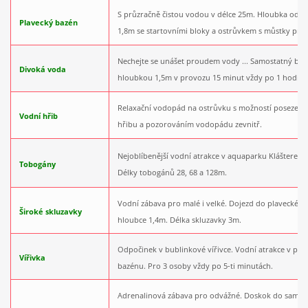
S průzračně čistou vodou v délce 25m. Hloubka od 1
Plavecký bazén
1,8m se startovními bloky a ostrůvkem s můstky pro r
Nechejte se unášet proudem vody ... Samostatný baz
Divoká voda
hloubkou 1,5m v provozu 15 minut vždy po 1 hodině
Relaxační vodopád na ostrůvku s možností posezení 
Vodní hřib
hřibu a pozorováním vodopádu zevnitř.
Nejoblíbenější vodní atrakce v aquaparku Klášterec 
Tobogány
Délky tobogánů 28, 68 a 128m.
Vodní zábava pro malé i velké. Dojezd do plaveckéh
Široké skluzavky
hloubce 1,4m. Délka skluzavky 3m.
Odpočinek v bublinkové vířivce. Vodní atrakce v pl
Vířivka
bazénu. Pro 3 osoby vždy po 5-ti minutách.
Adrenalinová zábava pro odvážné. Doskok do samos