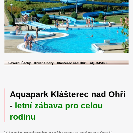
Aquapark Klášterec nad Ohří
-
letní zábava pro celou
rodinu
V tomto moderním areálu postaveném na úpatí