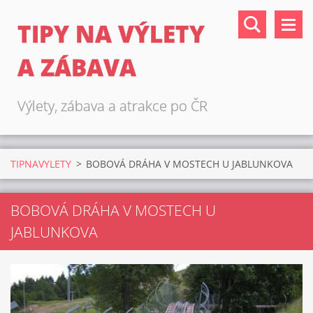
TIPY NA VÝLETY
A ZÁBAVA
Výlety, zábava a atrakce po ČR
TIPNAVYLETY
>
BOBOVÁ DRÁHA V MOSTECH U JABLUNKOVA
BOBOVÁ DRÁHA V MOSTECH U
JABLUNKOVA