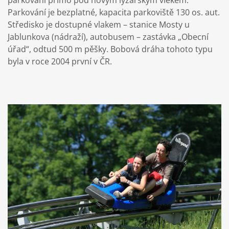
Parkování je bezplatné, kapacita parkoviště 130 os. aut.
Středisko je dostupné vlakem – stanice Mosty u
Jablunkova (nádraží), autobusem – zastávka „Obecní
úřad“, odtud 500 m pěšky. Bobová dráha tohoto typu
byla v roce 2004 první v ČR.