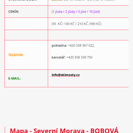
CENÍK:
(
1 jízda / 2 jízdy / 5 jízd / 10 jízd
)
(55 KČ/ 100 KČ / 210 KČ /390 KČ)
pokladna:
+420 558 367 022,
TELEFON:
kancelář:
+420 558 339 750
info@skimosty.cz
E-MAIL:
Mapa
- Severní Morava - BOBOVÁ