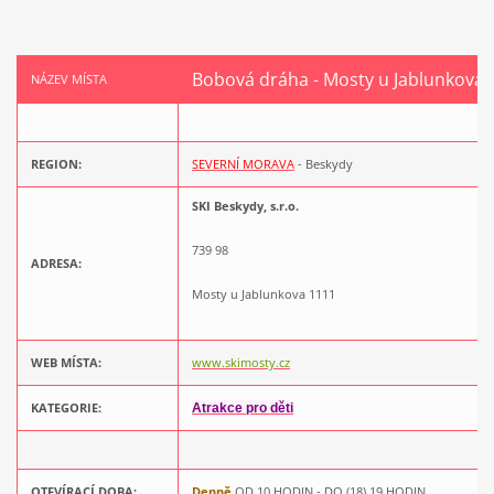
Bobová dráha - Mosty u Jablunkova
NÁZEV MÍSTA
REGION:
SEVERNÍ MORAVA
- Beskydy
SKI Beskydy, s.r.o.
739 98
ADRESA:
Mosty u Jablunkova 1111
WEB MÍSTA:
www.skimosty.cz
KATEGORIE:
Atrakce pro děti
OTEVÍRACÍ DOBA:
Denně
OD 10 HODIN - DO (18) 19 HODIN