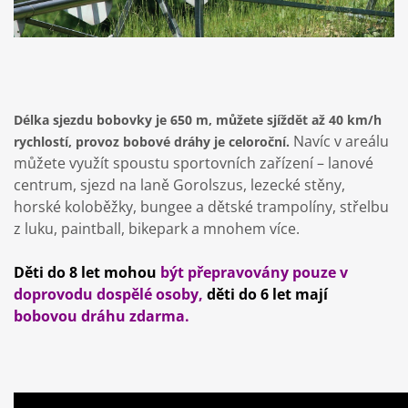
Délka sjezdu bobovky je 650 m, můžete sjíždět až 40 km/h
Navíc v areálu
rychlostí, provoz bobové dráhy je celoroční.
můžete využít spoustu sportovních zařízení – lanové
centrum, sjezd na laně Gorolszus, lezecké stěny,
horské koloběžky, bungee a dětské trampolíny, střelbu
z luku, paintball, bikepark a mnohem více.
Děti do 8 let mohou
být přepravovány pouze v
doprovodu dospělé osoby,
děti do 6 let mají
bobovou dráhu zdarma.