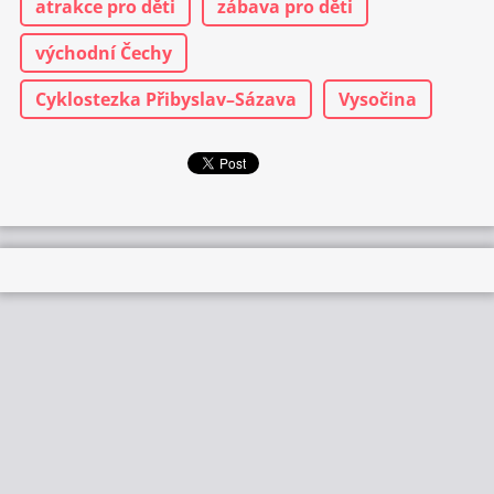
atrakce pro děti
zábava pro děti
východní Čechy
Cyklostezka Přibyslav–Sázava
Vysočina