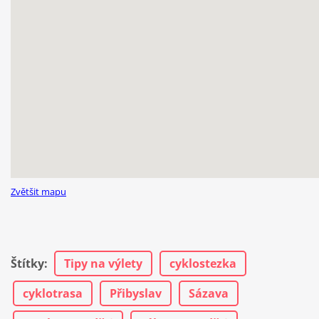
Zvětšit mapu
Štítky
:
Tipy na výlety
cyklostezka
cyklotrasa
Přibyslav
Sázava