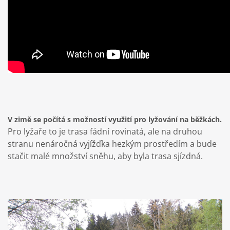
V zimě se počítá s možností využití pro lyžování na běžkách.
Pro lyžaře to je trasa fádní rovinatá, ale na druhou
stranu nenáročná vyjížďka hezkým prostředím a bude
stačit malé množství sněhu, aby byla trasa sjízdná.