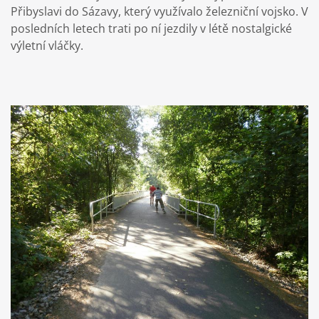
Přibyslavi do Sázavy, který využívalo železniční vojsko. V
posledních letech trati po ní jezdily v létě nostalgické
výletní vláčky.