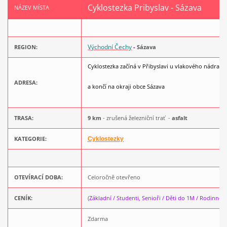
Cyklostezka Pribyslav - Sázava
NÁZEV MÍSTA
Východní Čechy
REGION:
-
Sázava
Cyklostezka začíná v Přibyslavi u vlakového nádraží
ADRESA:
a končí na okraji obce Sázava
TRASA:
9 km
- zrušená železniční trať -
asfalt
KATEGORIE:
Cyklostezky
OTEVÍRACÍ DOBA:
Celoročně otevřeno
CENÍK:
(
Základní / Studenti, Senioři / Děti do 1M / Rodinné
)
Zdarma