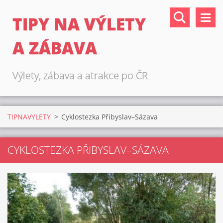
TIPY NA VÝLETY
A ZÁBAVA
Výlety, zábava a atrakce po ČR
TIPNAVYLETY
>
Cyklostezka Přibyslav–Sázava
CYKLOSTEZKA PŘIBYSLAV–SÁZAVA