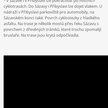
– v Sázavě i v Přibyslavi lze pokračovat po místních
cyklotrasách. Do Sázavy i Přibyslavi lze dojet vlakem. U
nádraží v Přibyslavi parkoviště pro automobily, na
Sázavském konci také. Povrch cyklostezky z hladkého
asfaltu. Na trase je několik mostů přes řeku Sázavu s
povrchem z dřevěných trámků, které trochu zpomalijí
bruslaře. Na trase jsou krytá odpočívadla.