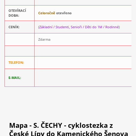
OTEVÍRACÍ
Celoročně
otevřeno
DOBA:
CENÍK:
(
Základní / Studenti, Senioři / Děti do 1M / Rodinné
)
Zdarma
TELEFON:
E-MAIL:
Mapa
- S. ČECHY - cyklostezka z
České Lípy do Kamenického Šenova