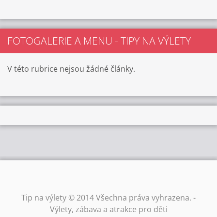
FOTOGALERIE A MENU - TIPY NA VÝLETY
V této rubrice nejsou žádné články.
Tip na výlety © 2014 Všechna práva vyhrazena. -
Výlety, zábava a atrakce pro děti