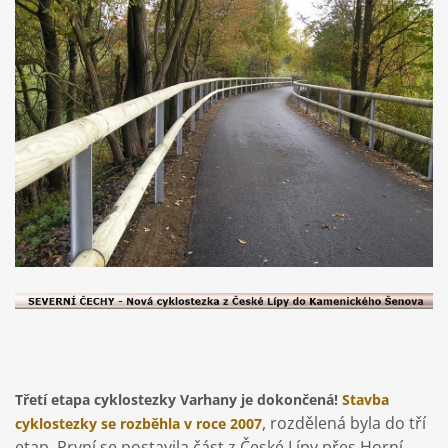
Třetí etapa cyklostezky Varhany je dokončená!
Stavba
, rozdělená byla do tří
cyklostezky se rozběhla v roce 2007
etap. První se postavila část z České Lípy přes Horní