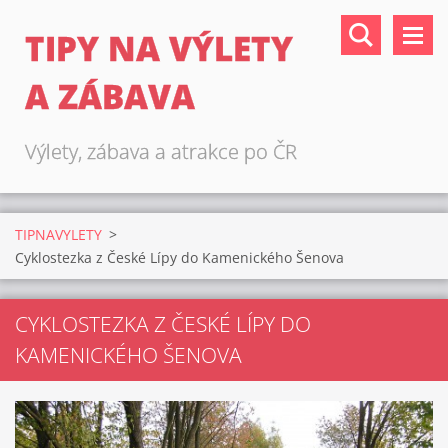
TIPY NA VÝLETY
A ZÁBAVA
Výlety, zábava a atrakce po ČR
TIPNAVYLETY
>
Cyklostezka z České Lípy do Kamenického Šenova
CYKLOSTEZKA Z ČESKÉ LÍPY DO
KAMENICKÉHO ŠENOVA