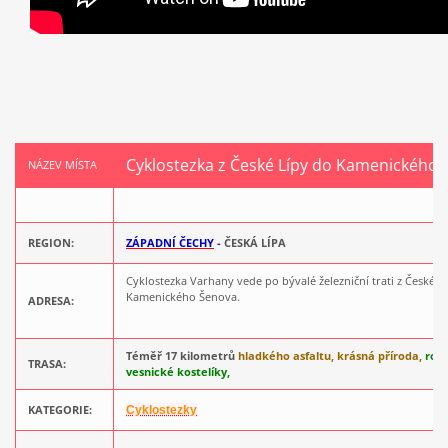
Cyklostezka z České Lípy do Kamenického
NÁZEV MÍSTA
REGION:
ZÁPADNÍ ČECHY
-
ČESKÁ LÍPA
Cyklostezka Varhany vede po bývalé železniční trati z České L
Kamenického Šenova.
ADRESA:
Téměř 17 kilometrů
hladkého asfaltu, krásná příroda,
roz
TRASA:
vesnické kostelíky,
KATEGORIE:
Cyklostezky