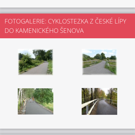
FOTOGALERIE: CYKLOSTEZKA Z ČESKÉ LÍPY
DO KAMENICKÉHO ŠENOVA