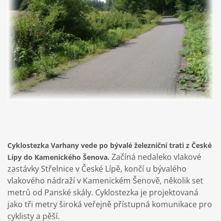
Cyklostezka Varhany vede po bývalé železniční trati z České
Začíná nedaleko vlakové
Lípy do Kamenického Šenova.
zastávky Střelnice v České Lípě, končí u bývalého
vlakového nádraží v Kamenickém Šenově, několik set
metrů od Panské skály. Cyklostezka je projektovaná
jako tři metry široká veřejně přístupná komunikace pro
cyklisty a pěší.