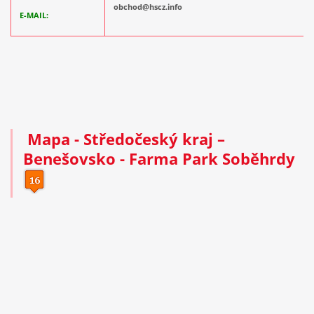
obchod@hscz.info
E-MAIL:
Mapa
-
Středočeský kraj –
Benešovsko -
Farma Park Soběhrdy