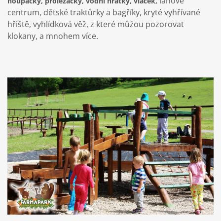
lanové
houpačky, prolézačky, vodní hrátky, vláček,
centrum, dětské traktůrky a bagříky, kryté vyhřívané
hřiště, vyhlídková věž, z které můžou pozorovat
klokany, a mnohem více.