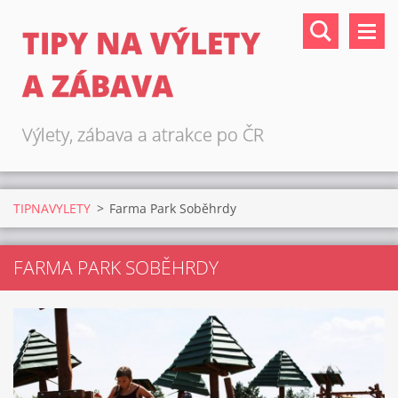
TIPY NA VÝLETY
A ZÁBAVA
Výlety, zábava a atrakce po ČR
TIPNAVYLETY
>
Farma Park Soběhrdy
FARMA PARK SOBĚHRDY