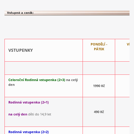
PONDĚLÍ -
VÍK
PÁTEK
P
VSTUPENKY
Celoroční Rodinná vstupenka (2+3)
na celý
den
1990 Kč
Rodinná vstupenka (2+1)
490 Kč
na celý den
děti do 14,9 let
Rodinná vstupenka (2+2)