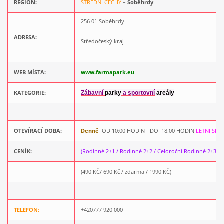
REGION:
STŘEDNÍ ČECHY
–
Soběhrdy
256 01 Soběhrdy
ADRESA:
Středočeský kraj
WEB MÍSTA:
www.farmapark.eu
KATEGORIE:
Zábavní
parky
a sportovní
areály
OTEVÍRACÍ DOBA:
Denně
OD 10:00 HODIN - DO 18:00 HODIN
LETNI SEZ
CENÍK:
(Rodinné 2+1 / Rodinné 2+2 / Celoroční Rodinné 2+3)
(490 KČ/ 690 Kč / zdarma / 1990 KČ)
TELEFON:
+420777 920 000