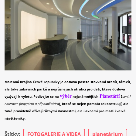
Malebná krajina České republiky je doslova poseta stovkami hradů, zámků,
ale také zábavních parků a nejrůznějších atrakcí pro děti, které doslova
výběr
Planetárií
(
vyzývají k výletu. Podívejte se na
nejznámnějších
uvnitř
naleznete fotogalerii a případně videa
)
, které se nejen pomalu rekonstruují, ale
také pravidelně ožívají různými slavnostmi, ale i akcemi pro malé i velké
návštěvníky.
Štítky
:
FOTOGALERIE A VIDEA
planetárium