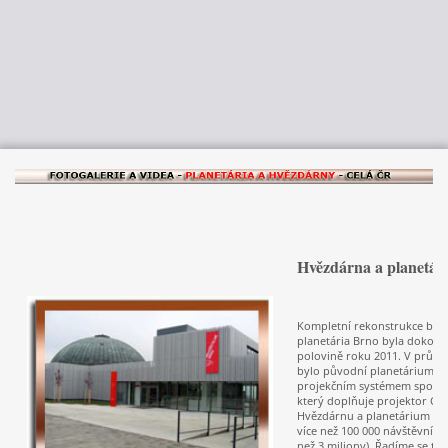
Hvězdárna a planetá
Kompletní rekonstrukce bud
planetária Brno byla dokonč
polovině roku 2011. V průbě
bylo původní planetárium na
projekčním systémem společ
který doplňuje projektor Chr
Hvězdárnu a planetárium Brn
více než 100 000 návštěvníků
než 3 miliony). Řadíme se tak