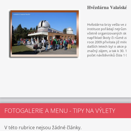
Hvězdárna Valašské M
Hvězdárna brzy vešla ve zná
instituce pořádají nejrůznějš
včetně organizovaných skupi
například školy či různé záj
roce 2009 přivítala již milión
dalších letech byl o akce p
značný zájem, a tak k 30. 11.
počet návštěvníků čísla 1 06
FOTOGALERIE A MENU - TIPY NA VÝLETY
V této rubrice nejsou žádné články.