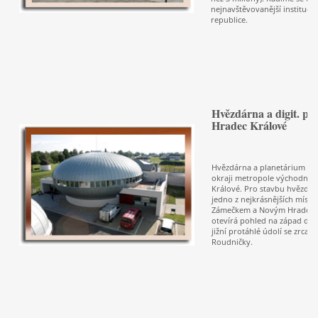
nejnavštěvovanější instituce
republice.
Hvězdárna a digit. pl
Hradec Králové
Hvězdárna a planetárium se 
okraji metropole východních
Králové. Pro stavbu hvězdár
jedno z nejkrásnějších míst 
Zámečkem a Novým Hradcem 
otevírá pohled na západ do 
jižní protáhlé údolí se zrcadl
Roudničky.