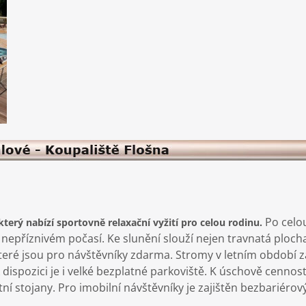
Po celou
terý nabízí sportovně relaxační vyžití pro celou rodinu.
i nepříznivém počasí. Ke slunění slouží nejen travnatá ploch
teré jsou pro návštěvníky zdarma. Stromy v letním období za
spozici je i velké bezplatné parkoviště. K úschově cenností
ní stojany. Pro imobilní návštěvníky je zajištěn bezbariérov