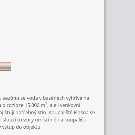
 sezónu se voda v bazénech vyhřívá na
2
a o rozloze 15.000 m
, ale i venkovní
jišťují potřebný stín. Koupaliště Flošna se
 slouží trezory umístěné na koupališti.
ý vstup do objektu.