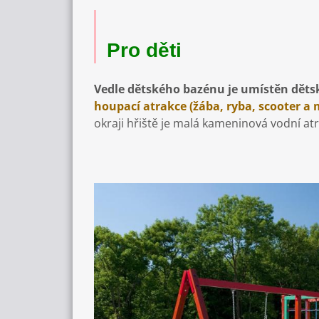
Pro děti
Vedle dětského bazénu je umístěn dětsk
houpací atrakce (žába, ryba, scooter a
okraji hřiště je malá kameninová vodní atra