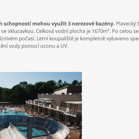
h schopností mohou využít 3 nerezové bazény.
Plavecký 
 se skluzavkou. Celková vodní plocha je 1670m². Po celou s
říznivém počasí. Letní koupaliště je kompletně vybaveno spe
štění vody pomocí ozonu a UV.