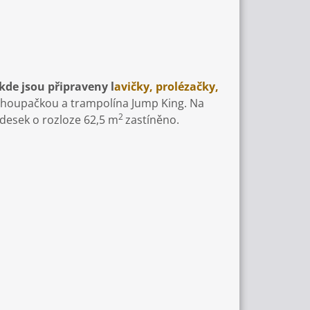
kde jsou připraveny l
avičky, prolézačky,
a houpačkou a trampolína Jump King. Na
2
h desek o rozloze 62,5 m
zastíněno.