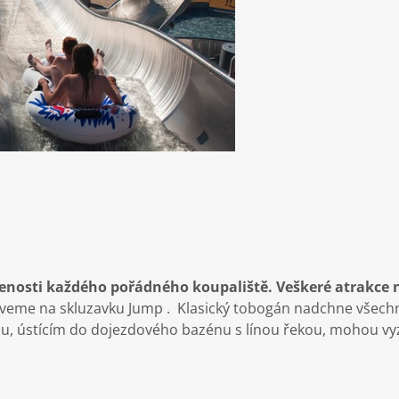
enosti každého pořádného koupaliště. Veškeré atrakce n
 zveme na skluzavku Jump . Klasický tobogán nadchne všechn
 ústícím do dojezdového bazénu s línou řekou, mohou vyzkouš