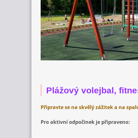
Plážový volejbal, fitn
Připravte se na skvělý zážitek a na spa
Pro aktivní odpočinek je připraveno: