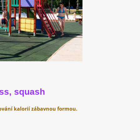
ess, squash
lování kalorií zábavnou formou.