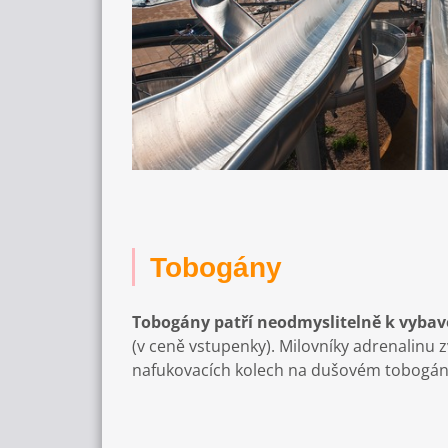
Tobogány
Tobogány patří neodmyslitelně k vybav
(v ceně vstupenky). Milovníky adrenalinu
nafukovacích kolech na dušovém tobogánu,