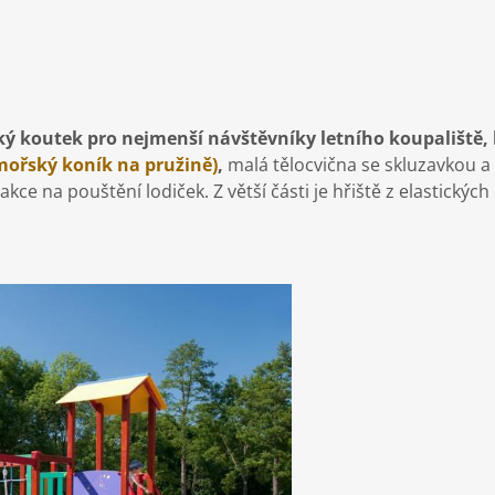
ý koutek pro nejmenší návštěvníky letního koupaliště, 
 mořský koník na pružině)
,
malá tělocvična se skluzavkou 
kce na pouštění lodiček. Z větší části je hřiště z elastickýc