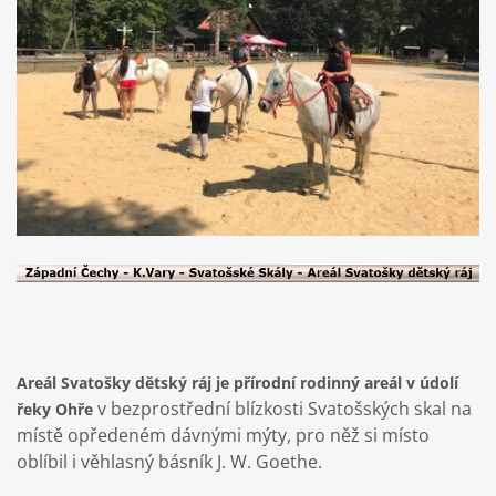
Areál Svatošky dětský ráj je přírodní rodinný areál v údolí
v bezprostřední blízkosti Svatošských skal na
řeky Ohře
místě opředeném dávnými mýty, pro něž si místo
oblíbil i věhlasný básník J. W. Goethe.