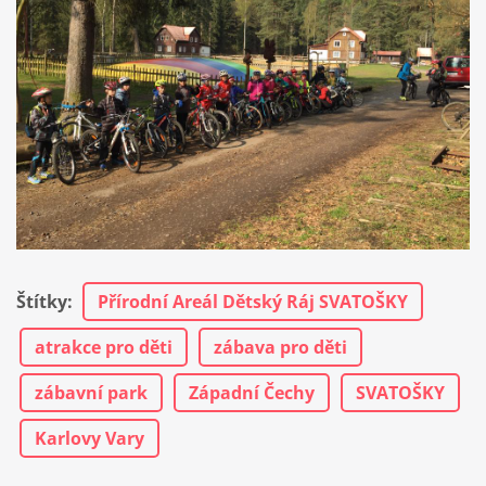
Štítky
:
Přírodní Areál Dětský Ráj SVATOŠKY
atrakce pro děti
zábava pro děti
zábavní park
Západní Čechy
SVATOŠKY
Karlovy Vary