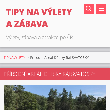
TIPY NA VÝLETY
A ZÁBAVA
Výlety, zábava a atrakce po ČR
TIPNAVYLETY
>
Přírodní Areál Dětský Ráj SVATOŠKY
PŘÍRODNÍ AREÁL DĚTSKÝ RÁJ SVATOŠKY