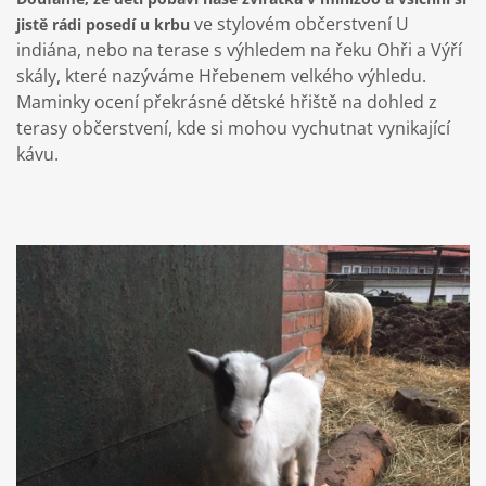
ve stylovém občerstvení U
jistě rádi posedí u krbu
indiána, nebo na terase s výhledem na řeku Ohři a Výří
skály, které nazýváme Hřebenem velkého výhledu.
Maminky ocení překrásné dětské hřiště na dohled z
terasy občerstvení, kde si mohou vychutnat vynikající
kávu.