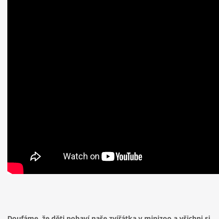
Doufáme, že děti pobaví naše zvířátka v minizoo a všichni si