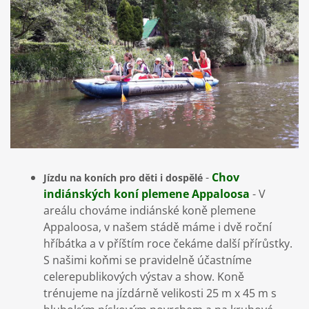
-
Chov
Jízdu na koních pro děti i dospělé
indiánských koní plemene Appaloosa
- V
areálu chováme indiánské koně plemene
Appaloosa, v našem stádě máme i dvě roční
hříbátka a v příštím roce čekáme další přírůstky.
S našimi koňmi se pravidelně účastníme
celerepublikových výstav a show. Koně
trénujeme na jízdárně velikosti 25 m x 45 m s