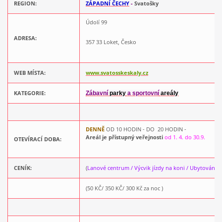
REGION:
ZÁPADNÍ ČECHY
-
Svatošky
Údolí 99
ADRESA:
357 33 Loket, Česko
WEB MÍSTA:
www.svatosskeskaly.cz
KATEGORIE:
Zábavní
parky
a sportovní
areály
DENNĚ
OD 10 HODIN - DO 20 HODIN -
Areál je přístupný veřejnosti
od 1. 4. do 30.9.
OTEVÍRACÍ DOBA:
CENÍK:
(
Lanové centrum
/
Výcvik jízdy na koni / Ubytování
)
(50 KČ/ 350 KČ/ 300 Kč za noc )