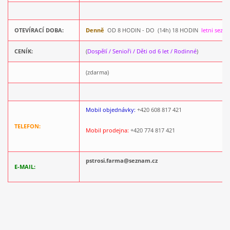
OTEVÍRACÍ DOBA:
Denně
OD 8 HODIN - DO (14h) 18 HODIN
letni sezo
CENÍK:
(
Dospělí / Senioři / Děti od 6 let / Rodinné
)
(zdarma)
Mobil objednávky:
+420 608 817 421
TELEFON:
Mobil prodejna:
+420 774 817 421
pstrosi.farma@seznam.cz
E-MAIL: