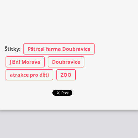
Štítky
:
Pštrosí farma Doubravice
Jižní Morava
Doubravice
atrakce pro děti
ZOO