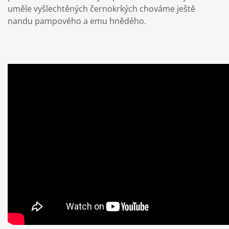
uměle vyšlechtěných černokrkých chováme ještě
nandu pampového a emu hnědého.