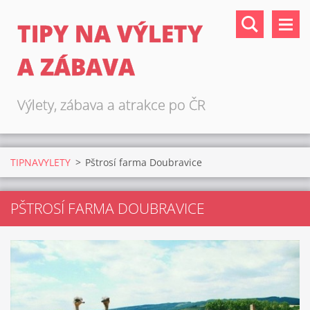
TIPY NA VÝLETY
A ZÁBAVA
Výlety, zábava a atrakce po ČR
TIPNAVYLETY
>
Pštrosí farma Doubravice
PŠTROSÍ FARMA DOUBRAVICE