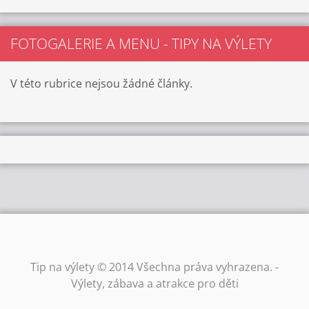
FOTOGALERIE A MENU - TIPY NA VÝLETY
V této rubrice nejsou žádné články.
Tip na výlety © 2014 Všechna práva vyhrazena. -
Výlety, zábava a atrakce pro děti