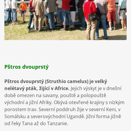
Pštros dvouprstý
Pštros dvouprstý (Struthio camelus) je velký
nelétavý pták, žijící v Africe.
Jejich výskyt je v dnešní
době omezen na savany, pouště a polopouště
východní a jižní Afriky. Obývá otevřené krajiny s nízkým
porostem trav. Severní poddruh žije v severní Keni, v
Somálsku a severovýchodní Ugandě. Jižní forma jižně
od řeky Tana až do Tanzanie.