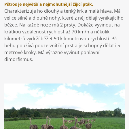
Pštros je největší a nejmohutnější žijící pták.
Charakterizuje ho dlouhý a tenký krk a malá hlava. Má
velice silné a dlouhé nohy, které z něj dělají vynikajícího
běžce. Na každé noze má 2 prsty. Dokáže vyvinout na
krátkou vzdálenost rychlost až 70 km/h a několik
kilometrů vydrží běžet 50 kilometrovou rychlostí. Při
běhu používá pouze vnitřní prst a je schopný dělat i 5
metrové kroky. Má výrazně vyvinut pohlavní
dimorfismus.