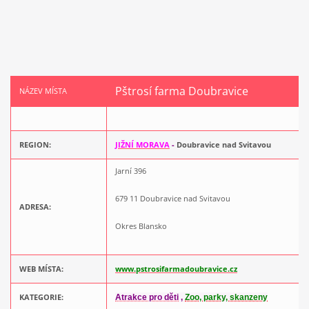
Pštrosí farma Doubravice
NÁZEV MÍSTA
REGION:
J
IŽNÍ MORAVA
-
Doubravice nad Svitavou
Jarní 396
679 11 Doubravice nad Svitavou
ADRESA:
Okres Blansko
WEB MÍSTA:
www.pstrosifarmadoubravice.cz
KATEGORIE:
Atrakce pro děti
,
Zoo, parky, skanzeny