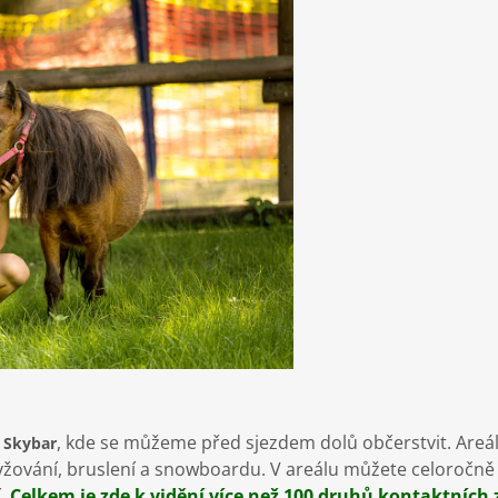
, kde se můžeme před sjezdem dolů občerstvit. Areál 
 Skybar
 lyžování, bruslení a snowboardu. V areálu můžete celoročně n
í.
Celkem je zde k vidění více než 100 druhů kontaktních z