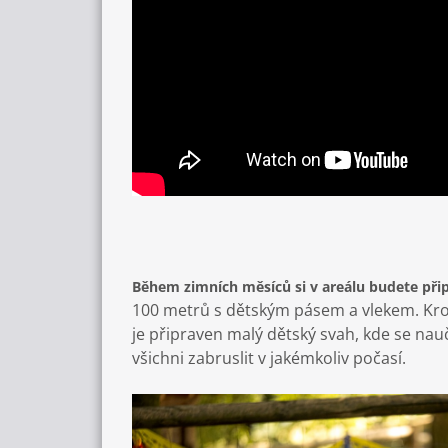
Během zimních měsíců si v areálu budete při
100 metrů s dětským pásem a vlekem. Krom
je připraven malý dětský svah, kde se nau
všichni zabruslit v jakémkoliv počasí.