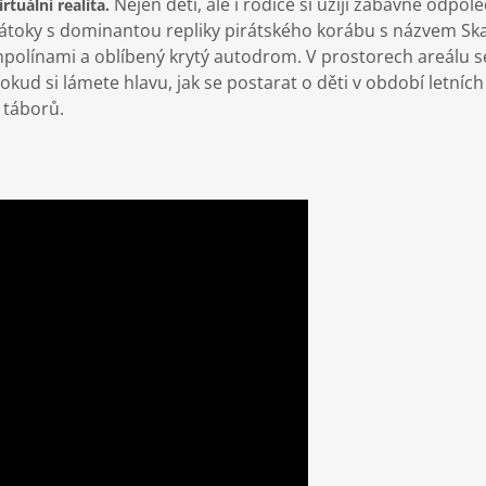
Nejen děti, ale i rodiče si užijí zábavné odpo
tuální realita.
átoky s dominantou repliky pirátského korábu s názvem Skal
mpolínami a oblíbený krytý autodrom. V prostorech areálu s
 Pokud si lámete hlavu, jak se postarat o děti v období letníc
 táborů.