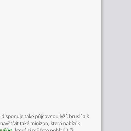
disponuje také půjčovnou lyží, bruslí a k
avštívit také minizoo, která nabízí k
vířat,
které si můžete pohladit či