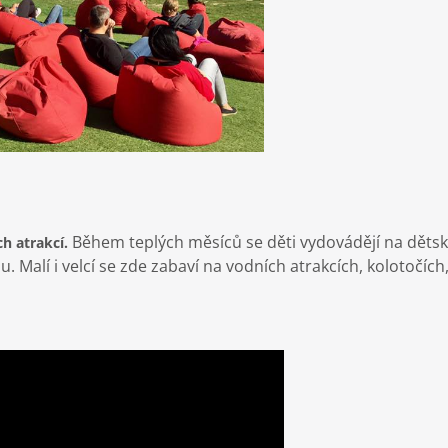
Během teplých měsíců se děti vydovádějí na dětsk
ch atrakcí.
Malí i velcí se zde zabaví na vodních atrakcích, kolotočích