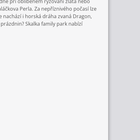
ledne při oblíbeném rýžování zlata nebo
áčkova Perla. Za nepříznivého počasí lze
e nachází i horská dráha zvaná Dragon,
h prázdnin? Skalka family park nabízí