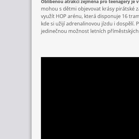
Oblíbenou atrakcí zejména pro teenagery je vir
mohou s dětmi objevovat krásy pirátské z
využít HOP arénu, která disponuje 16 tra
kde si užijí adrenalinovou jízdu i dospělí.
jedinečnou možnost letních příměstských