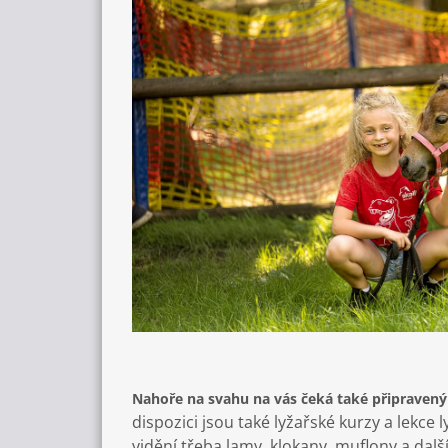
Nahoře na svahu na vás čeká také připravený
dispozici jsou také lyžařské kurzy a lekce
vidění třeba lamy, klokany, muflony a dalš