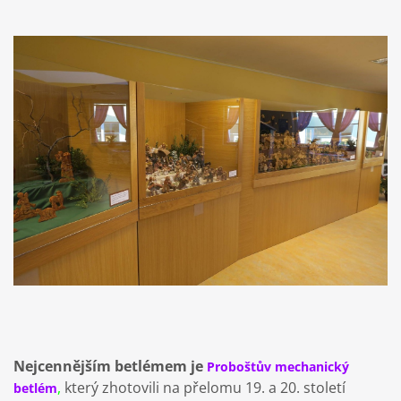
Nejcennějším betlémem je
Proboštův mechanický
,
který zhotovili na přelomu 19. a 20. století
betlém