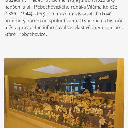
Muzeum v Třebechovicích existuje již od r.1925 díky
nadšení a píli třebechovického rodáka Viléma Koleše
(1869 – 1944), který pro muzeum získával sbírkové
předměty darem od spoluobčanů. O sbírkách a historii
města pravidelně informoval ve vlastivědném sborníku
Staré Třebechovice.