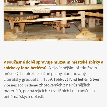
V současné době spravuje muzeum městské sbírky a
sbírkový fond betlémů.
Nejvzácnějším předmětem
městských sbírek je ručně psaný iluminovaný
Literátský graduál z r. 1559.
Sbírkový fond betlémů tvoří
zhotovených z nejrůznějších
více než 300 betlémů
materiálů, pocházejících z tradičních i netradičních
betlémářských oblastí.