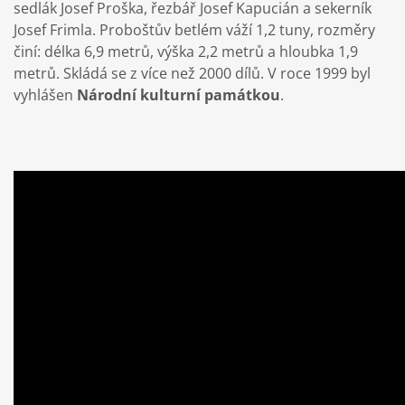
sedlák Josef Proška, řezbář Josef Kapucián a sekerník
Josef Frimla. Proboštův betlém váží 1,2 tuny, rozměry
činí: délka 6,9 metrů, výška 2,2 metrů a hloubka 1,9
metrů. Skládá se z více než 2000 dílů. V roce 1999 byl
vyhlášen
Národní kulturní památkou
.