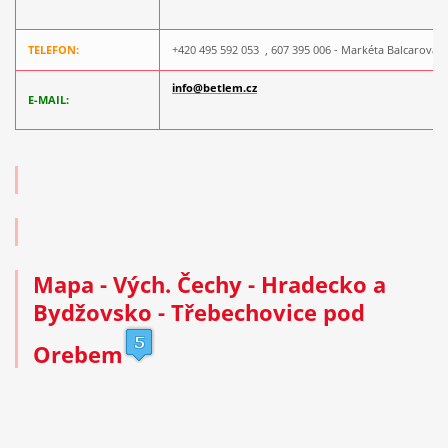
TELEFON:
+420 495 592 053 ,
607 395 006 -
Markéta Balcarová
info@betlem.cz
E-MAIL:
Mapa
- Vých. Čechy - Hradecko a
Bydžovsko - Třebechovice pod
Orebem