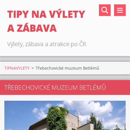
TIPY NA VÝLETY
A ZÁBAVA
Výlety, zábava a atrakce po ČR
TIPNAVYLETY
>
Třebechovické muzeum Betlémů
TŘEBECHOVICKÉ MUZEUM BETLÉMŮ