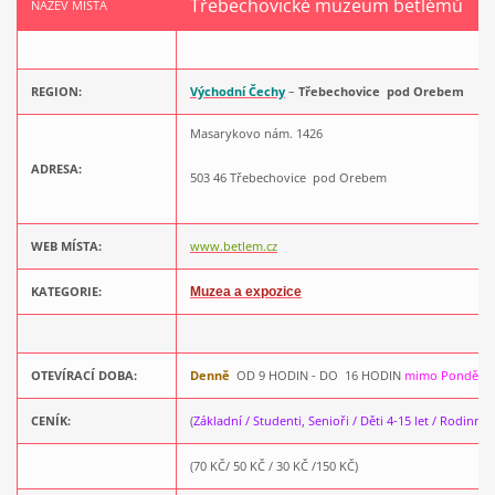
Třebechovické muzeum betlémů
NÁZEV MÍSTA
REGION:
Východní Čechy
–
Třebechovice pod Orebem
Masarykovo nám. 1426
ADRESA:
503 46 Třebechovice pod Orebem
WEB MÍSTA:
www.betlem.cz
KATEGORIE:
Muzea a expozice
OTEVÍRACÍ DOBA:
Denně
OD 9 HODIN - DO 16 HODIN
mimo Pondělí
CENÍK:
(
Základní / Studenti, Senioři / Děti 4-15 let / Rodinné
)
(70 KČ/ 50 KČ / 30 KČ /150 KČ)