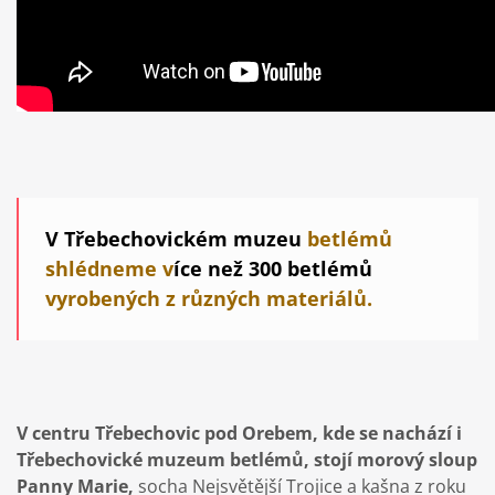
V Třebechovickém muzeu
betlémů
shlédneme v
íce než 300 betlémů
vyrobených z různých materiálů.
V centru Třebechovic pod Orebem, kde se nachází i
Třebechovické muzeum betlémů, stojí morový sloup
Panny Marie,
socha Nejsvětější Trojice a kašna z roku