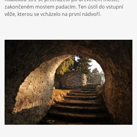
zakončeném mostem padacím. Ten ústil do vstupní
věže, kterou se vcházelo na první nádvoří.