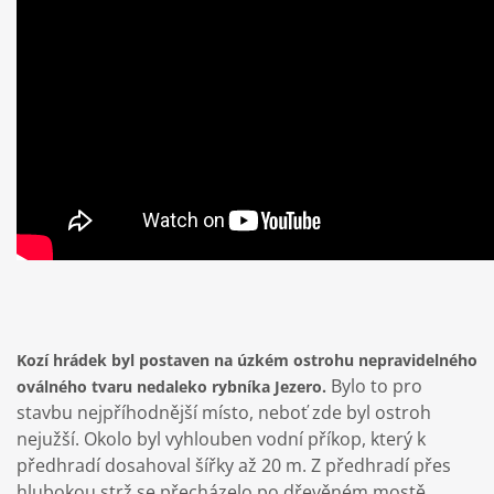
Kozí hrádek byl postaven na úzkém ostrohu nepravidelného
Bylo to pro
oválného tvaru nedaleko rybníka Jezero.
stavbu nejpříhodnější místo, neboť zde byl ostroh
nejužší. Okolo byl vyhlouben vodní příkop, který k
předhradí dosahoval šířky až 20 m. Z předhradí přes
hlubokou strž se přecházelo po dřevěném mostě,