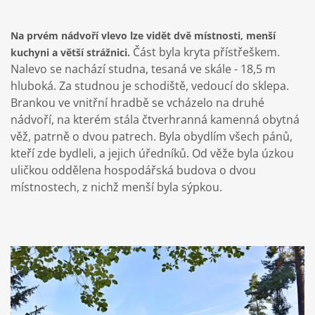
Na prvém nádvoří vlevo lze vidět dvě místnosti, menší
Část byla kryta přístřeškem.
kuchyni a větší strážnici.
Nalevo se nachází studna, tesaná ve skále - 18,5 m
hluboká. Za studnou je schodiště, vedoucí do sklepa.
Brankou ve vnitřní hradbě se vcházelo na druhé
nádvoří, na kterém stála čtverhranná kamenná obytná
věž, patrně o dvou patrech. Byla obydlím všech pánů,
kteří zde bydleli, a jejich úředníků. Od věže byla úzkou
uličkou oddělena hospodářská budova o dvou
místnostech, z nichž menší byla sýpkou.