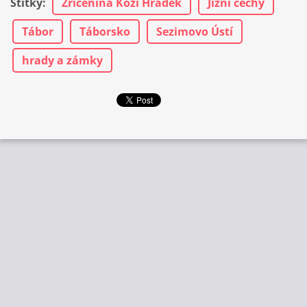
Štítky
:
Zřícenina Kozí Hrádek
Jižní čechy
Tábor
Táborsko
Sezimovo Ústí
hrady a zámky