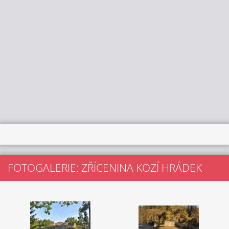
FOTOGALERIE: ZŘÍCENINA KOZÍ HRÁDEK