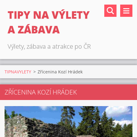
TIPY NA VÝLETY
A ZÁBAVA
Výlety, zábava a atrakce po ČR
TIPNAVYLETY
>
Zřícenina Kozí Hrádek
ZŘÍCENINA KOZÍ HRÁDEK