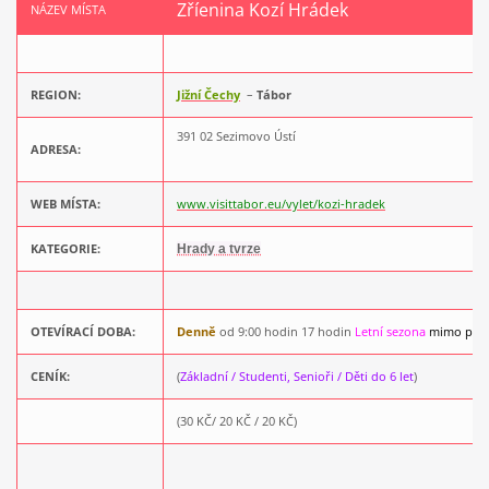
Zříenina Kozí Hrádek
NÁZEV MÍSTA
REGION:
Jižní Čechy
–
Tábor
391 02 Sezimovo Ústí
ADRESA:
WEB MÍSTA:
www.visittabor.eu/vylet/kozi-hradek
KATEGORIE:
Hrady a tvrze
OTEVÍRACÍ DOBA:
Denně
od 9:00 hodin 17 hodin
Letní sezona
mimo pond
CENÍK:
(
Základní / Studenti, Senioři / Děti do 6 let
)
(30 KČ/ 20 KČ / 20 KČ)