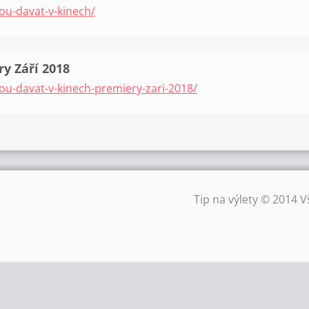
ou-davat-v-kinech/
y Září 2018
ou-davat-v-kinech-premiery-zari-2018/
Tip na výlety © 2014 V