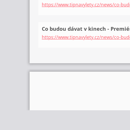
https://www.tipnavylety.cz/news/co-bud
Co budou dávat v kinech - Premiér
https://www.tipnavylety.cz/news/co-bud