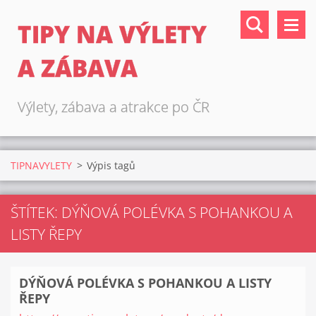
TIPY NA VÝLETY
A ZÁBAVA
Výlety, zábava a atrakce po ČR
TIPNAVYLETY
>
Výpis tagů
ŠTÍTEK: DÝŇOVÁ POLÉVKA S POHANKOU A
LISTY ŘEPY
DÝŇOVÁ POLÉVKA S POHANKOU A LISTY
ŘEPY