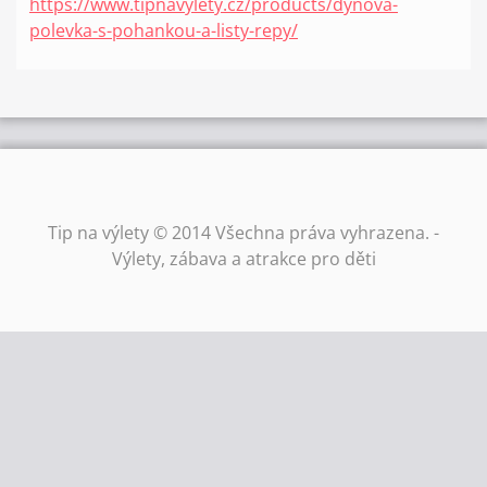
https://www.tipnavylety.cz/products/dynova-
polevka-s-pohankou-a-listy-repy/
Tip na výlety © 2014 Všechna práva vyhrazena. -
Výlety, zábava a atrakce pro děti