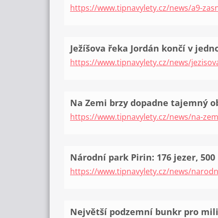
https://www.tipnavylety.cz/news/a9-za
Ježíšova řeka Jordán končí v jedn
https://www.tipnavylety.cz/news/jezisov
Na Zemi brzy dopadne tajemný ob
https://www.tipnavylety.cz/news/na-zem
Národní park Pirin: 176 jezer, 500
https://www.tipnavylety.cz/news/narodni
Největší podzemní bunkr pro mil