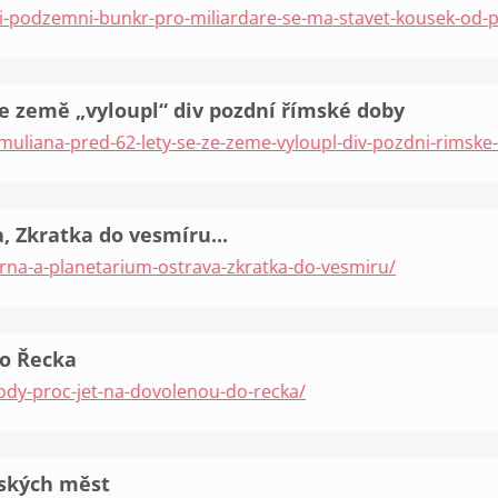
si-podzemni-bunkr-pro-miliardare-se-ma-stavet-kousek-od-
ze země „vyloupl“ div pozdní římské doby
omuliana-pred-62-lety-se-ze-zeme-vyloupl-div-pozdni-rimske
 Zkratka do vesmíru...
rna-a-planetarium-ostrava-zkratka-do-vesmiru/
do Řecka
ody-proc-jet-na-dovolenou-do-recka/
eských měst