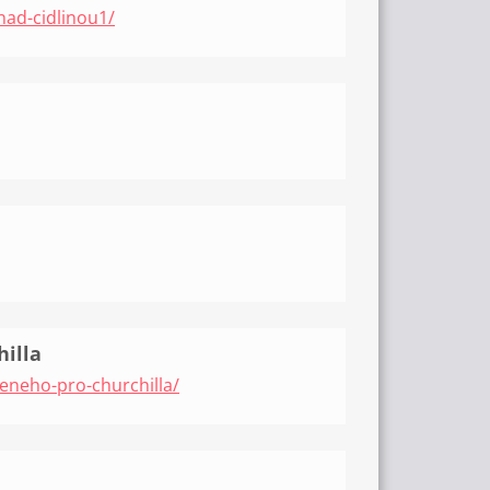
nad-cidlinou1/
hilla
veneho-pro-churchilla/