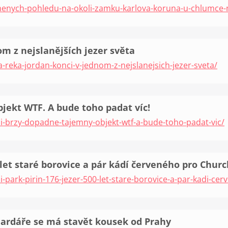
snenych-pohledu-na-okoli-zamku-karlova-koruna-u-chlumce-
om z nejslanějších jezer světa
a-reka-jordan-konci-v-jednom-z-nejslanejsich-jezer-sveta/
jekt WTF. A bude toho padat víc!
i-brzy-dopadne-tajemny-objekt-wtf-a-bude-toho-padat-vic/
 let staré borovice a pár kádí červeného pro Churc
-park-pirin-176-jezer-500-let-stare-borovice-a-par-kadi-cer
iardáře se má stavět kousek od Prahy