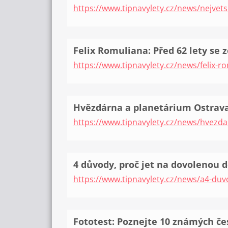
https://www.tipnavylety.cz/news/nejvet
Felix Romuliana: Před 62 lety se 
https://www.tipnavylety.cz/news/felix-r
Hvězdárna a planetárium Ostrava,
https://www.tipnavylety.cz/news/hvezda
4 důvody, proč jet na dovolenou 
https://www.tipnavylety.cz/news/a4-duv
Fototest: Poznejte 10 známých č