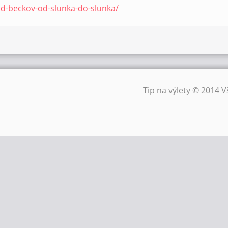
ad-beckov-od-slunka-do-slunka/
Tip na výlety © 2014 V