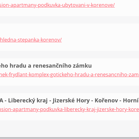
nsion-apartmany-podkuvka-ubytovani-v-korenove/
zhledna-stepanka-korenov/
kého hradu a renesančního zámku
amek-frydlant-komplex-gotickeho-hradu-a-renesancniho-zam
Liberecký kraj - Jizerské Hory - Kořenov - Horn
nsion-apartmany-podkuvka-liberecky-kraj-jizerske-hory-kor