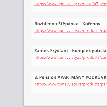
https://www.tipnavylety.cz/news/a7-pe
Rozhledna Štěpánka - Kořenov
https://www.tipnavylety.cz/products/ro
Zámek Frýdlant - komplex gotic
https://www.tipnavylety.cz/products/z
8. Pension APARTMÁNY PODKŮVKA - 
https://www.tipnavylety.cz/products/pe