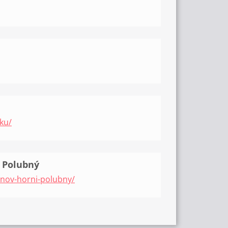
ku/
í Polubný
enov-horni-polubny/