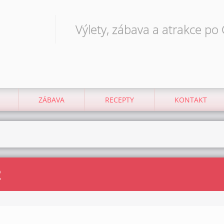
Výlety, zábava a atrakce po
ZÁBAVA
RECEPTY
KONTAKT
R