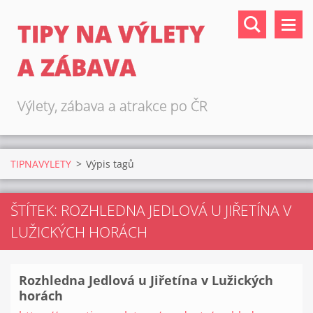
TIPY NA VÝLETY
A ZÁBAVA
Výlety, zábava a atrakce po ČR
TIPNAVYLETY
>
Výpis tagů
ŠTÍTEK: ROZHLEDNA JEDLOVÁ U JIŘETÍNA V
LUŽICKÝCH HORÁCH
Rozhledna Jedlová u Jiřetína v Lužických
horách