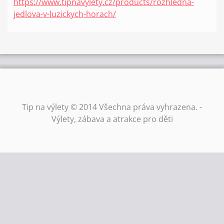
https://www.tipnavylety.cz/products/rozhledna-
jedlova-v-luzickych-horach/
Tip na výlety © 2014 Všechna práva vyhrazena. -
Výlety, zábava a atrakce pro děti