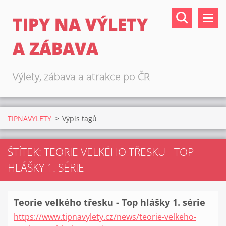
TIPY NA VÝLETY
A ZÁBAVA
Výlety, zábava a atrakce po ČR
TIPNAVYLETY
>
Výpis tagů
ŠTÍTEK: TEORIE VELKÉHO TŘESKU - TOP
HLÁŠKY 1. SÉRIE
Teorie velkého třesku - Top hlášky 1. série
https://www.tipnavylety.cz/news/teorie-velkeho-