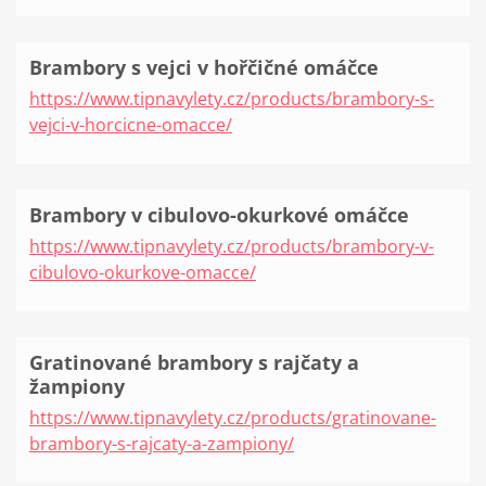
Brambory s vejci v hořčičné omáčce
https://www.tipnavylety.cz/products/brambory-s-
vejci-v-horcicne-omacce/
Brambory v cibulovo-okurkové omáčce
https://www.tipnavylety.cz/products/brambory-v-
cibulovo-okurkove-omacce/
Gratinované brambory s rajčaty a
žampiony
https://www.tipnavylety.cz/products/gratinovane-
brambory-s-rajcaty-a-zampiony/