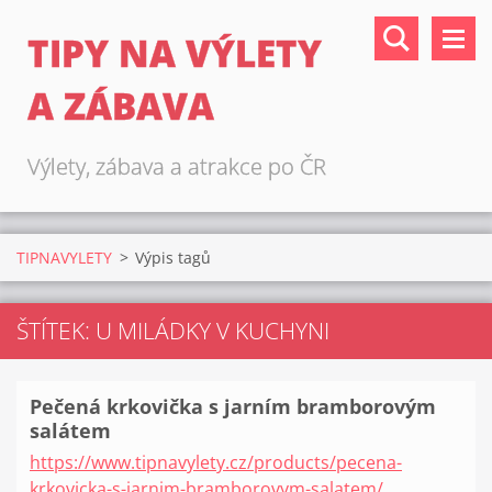
TIPY NA VÝLETY
A ZÁBAVA
Výlety, zábava a atrakce po ČR
TIPNAVYLETY
>
Výpis tagů
ŠTÍTEK: U MILÁDKY V KUCHYNI
Pečená krkovička s jarním bramborovým
salátem
https://www.tipnavylety.cz/products/pecena-
krkovicka-s-jarnim-bramborovym-salatem/