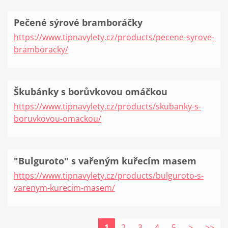
Pečené sýrové bramboráčky
https://www.tipnavylety.cz/products/pecene-syrove-
bramboracky/
Škubánky s borůvkovou omáčkou
https://www.tipnavylety.cz/products/skubanky-s-
boruvkovou-omackou/
"Bulguroto" s vařeným kuřecím masem
https://www.tipnavylety.cz/products/bulguroto-s-
varenym-kurecim-masem/
1
2
3
4
5
>
>>