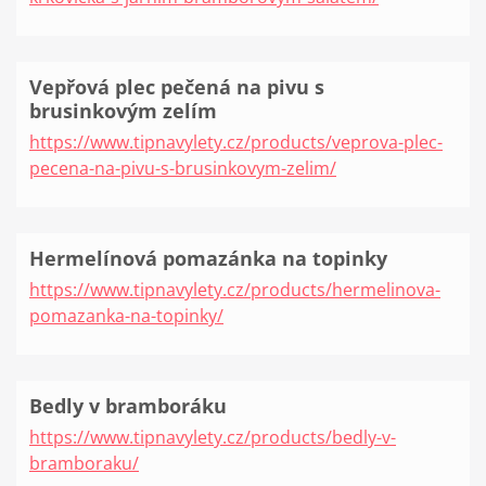
Vepřová plec pečená na pivu s
brusinkovým zelím
https://www.tipnavylety.cz/products/veprova-plec-
pecena-na-pivu-s-brusinkovym-zelim/
Hermelínová pomazánka na topinky
https://www.tipnavylety.cz/products/hermelinova-
pomazanka-na-topinky/
Bedly v bramboráku
https://www.tipnavylety.cz/products/bedly-v-
bramboraku/