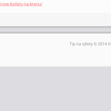
rove-kotlety-na-krenu/
Tip na výlety © 2014 V