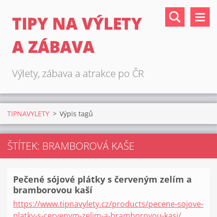
TIPY NA VÝLETY
A ZÁBAVA
Výlety, zábava a atrakce po ČR
TIPNAVYLETY
>
Výpis tagů
ŠTÍTEK: BRAMBOROVÁ KAŠE
Pečené sójové plátky s červeným zelím a
bramborovou kaší
https://www.tipnavylety.cz/products/pecene-sojove-
platky-s-cervenym-zelim-a-bramborovou-kasi/