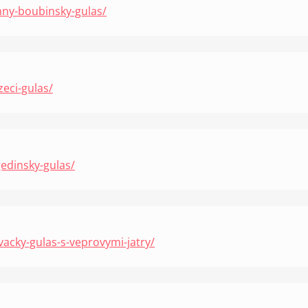
mny-boubinsky-gulas/
zeci-gulas/
edinsky-gulas/
vacky-gulas-s-veprovymi-jatry/