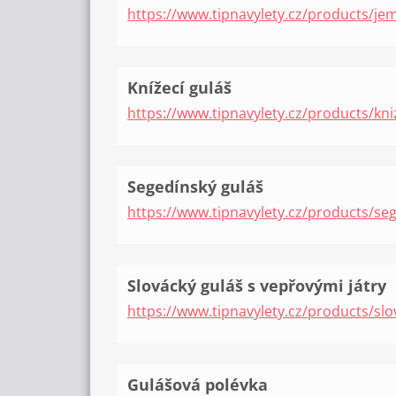
https://www.tipnavylety.cz/products/je
Knížecí guláš
https://www.tipnavylety.cz/products/kni
Segedínský guláš
https://www.tipnavylety.cz/products/seg
Slovácký guláš s vepřovými játry
https://www.tipnavylety.cz/products/slo
Gulášová polévka