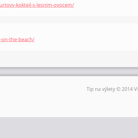
urtovy-kokteil-s-lesnim-ovocem/
x-on-the-beach/
Tip na výlety © 2014 V