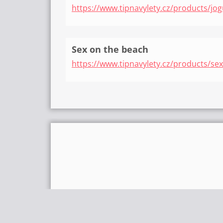
https://www.tipnavylety.cz/products/jog
Sex on the beach
https://www.tipnavylety.cz/products/se