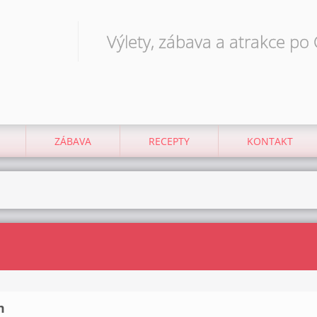
Výlety, zábava a atrakce po
ZÁBAVA
RECEPTY
KONTAKT
m