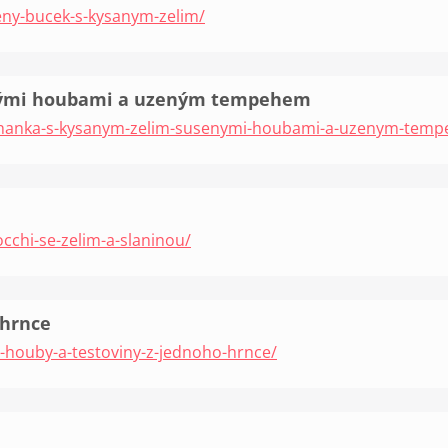
eny-bucek-s-kysanym-zelim/
nými houbami a uzeným tempehem
pohanka-s-kysanym-zelim-susenymi-houbami-a-uzenym-tem
cchi-se-zelim-a-slaninou/
 hrnce
i-houby-a-testoviny-z-jednoho-hrnce/