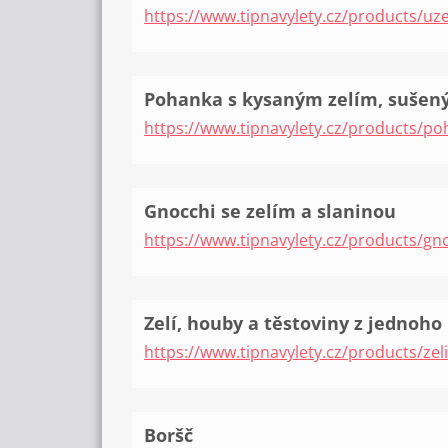
https://www.tipnavylety.cz/products/uz
Pohanka s kysaným zelím, suše
https://www.tipnavylety.cz/products/
Gnocchi se zelím a slaninou
https://www.tipnavylety.cz/products/gno
Zelí, houby a těstoviny z jednoho
https://www.tipnavylety.cz/products/zel
Boršč