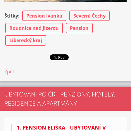
Štítky
:
Pension Ivanka
Severní Čechy
Roudnice nad Jizerou
Pension
Liberecký kraj
Zpět
UBYTOVÁNÍ PO ČR - PENZIONY, HOTELY,
RESIDENCE A APARTMÁNY
1. PENSION ELIŠKA - UBYTOVÁNÍ V