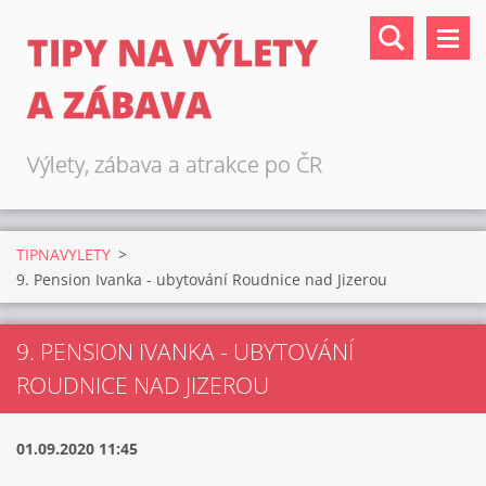
TIPY NA VÝLETY
A ZÁBAVA
Výlety, zábava a atrakce po ČR
TIPNAVYLETY
>
9. Pension Ivanka - ubytování Roudnice nad Jizerou
9. PENSION IVANKA - UBYTOVÁNÍ
ROUDNICE NAD JIZEROU
01.09.2020 11:45