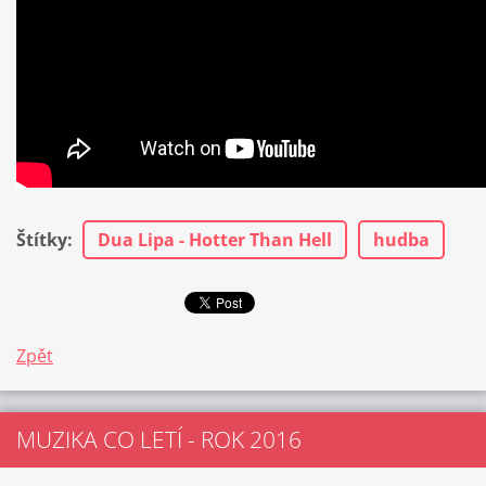
Štítky
:
Dua Lipa - Hotter Than Hell
hudba
Zpět
MUZIKA CO LETÍ - ROK 2016