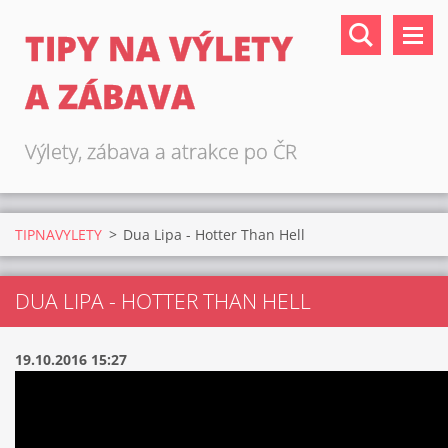
TIPY NA VÝLETY
A ZÁBAVA
Výlety, zábava a atrakce po ČR
TIPNAVYLETY
>
Dua Lipa - Hotter Than Hell
DUA LIPA - HOTTER THAN HELL
19.10.2016 15:27