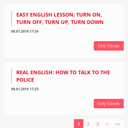
EASY ENGLISH LESSON: TURN ON,
TURN OFF, TURN UP, TURN DOWN
08.01.2016 17:24
Celý článek
REAL ENGLISH: HOW TO TALK TO THE
POLICE
08.01.2016 17:23
Celý článek
1
2
3
>
>>