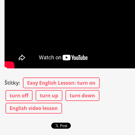
Štítky
:
Easy English Lesson: turn on
turn off
turn up
turn down
English video lesson