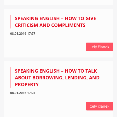
SPEAKING ENGLISH – HOW TO GIVE
CRITICISM AND COMPLIMENTS
08.01.2016 17:27
Celý článek
SPEAKING ENGLISH – HOW TO TALK
ABOUT BORROWING, LENDING, AND
PROPERTY
08.01.2016 17:25
Celý článek