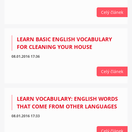
Celý článek
LEARN BASIC ENGLISH VOCABULARY
FOR CLEANING YOUR HOUSE
08.01.2016 17:36
Celý článek
LEARN VOCABULARY: ENGLISH WORDS
THAT COME FROM OTHER LANGUAGES
08.01.2016 17:33
Celý článek