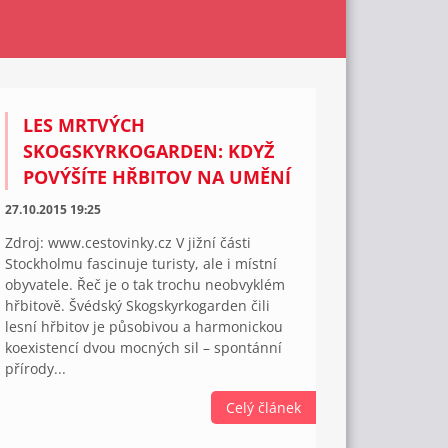
LES MRTVÝCH
SKOGSKYRKOGARDEN: KDYŽ
POVÝŠÍTE HŘBITOV NA UMĚNÍ
27.10.2015 19:25
Zdroj: www.cestovinky.cz V jižní části
Stockholmu fascinuje turisty, ale i místní
obyvatele. Řeč je o tak trochu neobvyklém
hřbitově. Švédský Skogskyrkogarden čili
lesní hřbitov je působivou a harmonickou
koexistencí dvou mocných sil – spontánní
přírody...
Celý článek