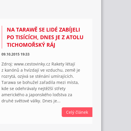
NA TARAWĚ SE LIDÉ ZABÍJELI
PO TISÍCÍCH, DNES JE Z ATOLU
TICHOMOŘSKÝ RÁJ
09.10.2015 19:33
Zdroj: www.cestovinky.cz Rakety létají
z kanónů a hvízdají ve vzduchu, země je
rozrytá, ozývá se sténání umírajících.
Tarawa se bohužel zařadila mezi místa,
kde se odehrávaly nejtěžší střety
amerického a japonského loďstva za
druhé světové války. Dnes je...
Celý článek