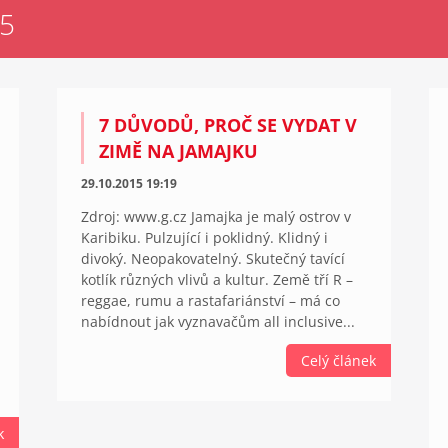
15
7 DŮVODŮ, PROČ SE VYDAT V
ZIMĚ NA JAMAJKU
29.10.2015 19:19
Zdroj: www.g.cz Jamajka je malý ostrov v
Karibiku. Pulzující i poklidný. Klidný i
divoký. Neopakovatelný. Skutečný tavící
kotlík různých vlivů a kultur. Země tří R –
reggae, rumu a rastafariánství – má co
nabídnout jak vyznavačům all inclusive...
Celý článek
k