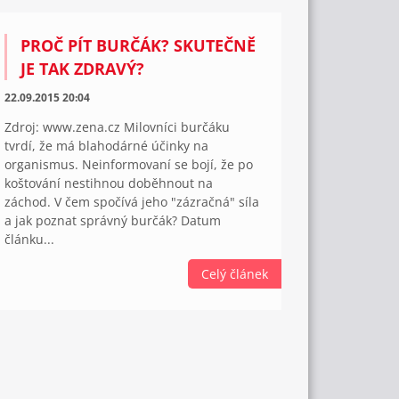
PROČ PÍT BURČÁK? SKUTEČNĚ
JE TAK ZDRAVÝ?
22.09.2015 20:04
Zdroj: www.zena.cz Milovníci burčáku
tvrdí, že má blahodárné účinky na
organismus. Neinformovaní se bojí, že po
koštování nestihnou doběhnout na
záchod. V čem spočívá jeho "zázračná" síla
a jak poznat správný burčák? Datum
článku...
Celý článek