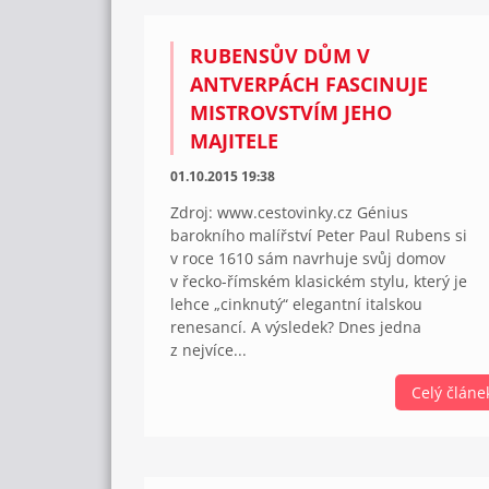
RUBENSŮV DŮM V
ANTVERPÁCH FASCINUJE
MISTROVSTVÍM JEHO
MAJITELE
01.10.2015 19:38
Zdroj: www.cestovinky.cz Génius
barokního malířství Peter Paul Rubens si
v roce 1610 sám navrhuje svůj domov
v řecko-římském klasickém stylu, který je
lehce „cinknutý“ elegantní italskou
renesancí. A výsledek? Dnes jedna
z nejvíce...
Celý článe