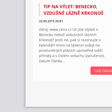
TIP NA VÝLET: BENECKO,
VZDUŠNÉ LÁZNĚ KRKONOŠ
22.09.2015 20:01
Zdroj: www.zena.cz Už jste slyšeli o
Benecku neboli vzdušných lázních
Krkonoš? Jestli ne, pak si rezervujte v
kalendáři místo na týdenní pobyt na
prosluněných pláních uprostřed svěží
přírody a v čistém vzduchu (zaručeno!).
Datum článku...
Celý článe