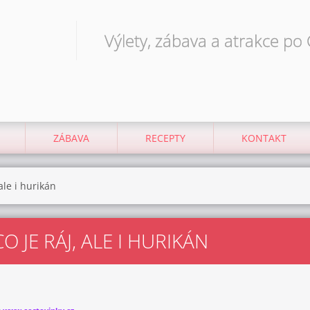
Výlety, zábava a atrakce po
ZÁBAVA
RECEPTY
KONTAKT
ale i hurikán
 JE RÁJ, ALE I HURIKÁN