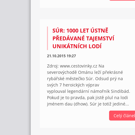
SÚR: 1000 LET ÚSTNĚ
PŘEDÁVANÉ TAJEMSTVÍ
UNIKÁTNÍCH LODÍ
21.10.2015 19:27
Zdroj: www.cestovinky.cz Na
severovýchodě Ománu leží překrásné
rybářské městečko Súr. Odsud prý na
svých 7 heroických výprav
vyplouval legendární námořník Sindibád.
Pokud je to pravda, pak jistě plul na lodi
jménem dau (dhow). Súr je totiž jediné...
Celý článe