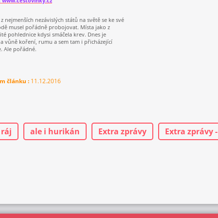
: www.cestovinky.cz
 z nejmenších nezávislých států na světě se ke své
dě musel pořádně probojovat. Místa jako z
ité pohlednice kdysi smáčela krev. Dnes je
la vůně koření, rumu a sem tam i přicházející
. Ale pořádné.
m článku :
11.12.2016
 ráj
ale i hurikán
Extra zprávy
Extra zprávy 