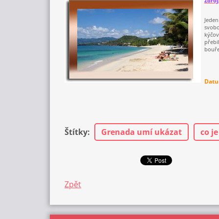
Zdroj
Jeden
svobo
kýčov
přebi
bouře
Datu
Štítky
:
Grenada umí ukázat
co je
Zpět