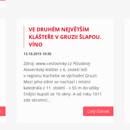
VE DRUHÉM NEJVĚTŠÍM
KLÁŠTEŘE V GRUZII ŠLAPOU.
VÍNO
13.10.2015 19:30
Zdroj: www.cestovinky.cz Působivý
Alaverdský klášter z 6. století leží
v regionu Kachetie ve východní Gruzii.
Mezi jeho zdmi se nachází i místní
katedrála z 11. století - s 55 m do výšky
čnějící kupolí se 16 okny. A od roku 1011
zde skromní...
k
Celý článek