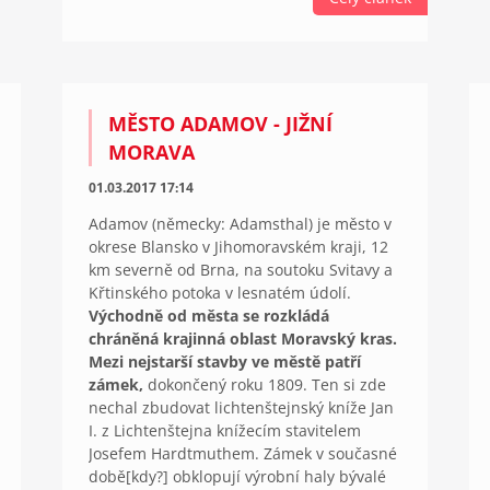
MĚSTO ADAMOV - JIŽNÍ
MORAVA
01.03.2017 17:14
Adamov (německy: Adamsthal) je město v
okrese Blansko v Jihomoravském kraji, 12
km severně od Brna, na soutoku Svitavy a
Křtinského potoka v lesnatém údolí.
Východně od města se rozkládá
chráněná krajinná oblast Moravský kras.
Mezi nejstarší stavby ve městě patří
zámek,
dokončený roku 1809. Ten si zde
nechal zbudovat lichtenštejnský kníže Jan
I. z Lichtenštejna knížecím stavitelem
Josefem Hardtmuthem. Zámek v současné
době[kdy?] obklopují výrobní haly bývalé