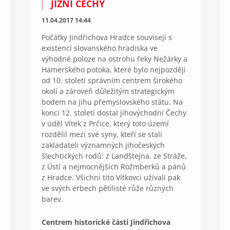
JIŽNÍ ČECHY
11.04.2017 14:44
Počátky Jindřichova Hradce souvisejí s
existencí slovanského hradiska ve
výhodné poloze na ostrohu řeky Nežárky a
Hamerského potoka, které bylo nejpozději
od 10. století správním centrem širokého
okolí a zároveň důležitým strategickým
bodem na jihu přemyslovského státu. Na
konci 12. století dostal jihovýchodní Čechy
v úděl Vítek z Prčice, který toto území
rozdělil mezi své syny, kteří se stali
zakladateli významných jihočeských
šlechtických rodů: z Landštejna, ze Stráže,
z Ústí a nejmocnějších Rožmberků a pánů
z Hradce. Všichni tito Vítkovci užívali pak
ve svých erbech pětilisté růže různých
barev.
Centrem historické části Jindřichova