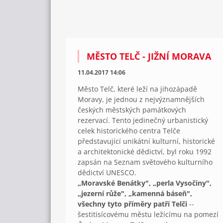
MĚSTO TELČ - JIŽNÍ MORAVA
11.04.2017 14:06
Město Telč, které leží na jihozápadě
Moravy, je jednou z nejvýznamnějších
českých městských památkových
rezervací. Tento jedinečný urbanistický
celek historického centra Telče
představující unikátní kulturní, historické
a architektonické dědictví, byl roku 1992
zapsán na Seznam světového kulturního
dědictví UNESCO.
„Moravské Benátky", „perla Vysočiny",
„jezerní růže", „kamenná báseň",
všechny tyto příměry patří Telči
--
šestitisícovému městu ležícímu na pomezí