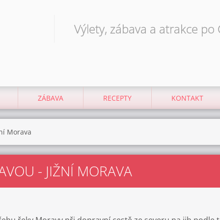
Výlety, zábava a atrakce po
ZÁBAVA
RECEPTY
KONTAKT
žní Morava
VOU - JIŽNÍ MORAVA