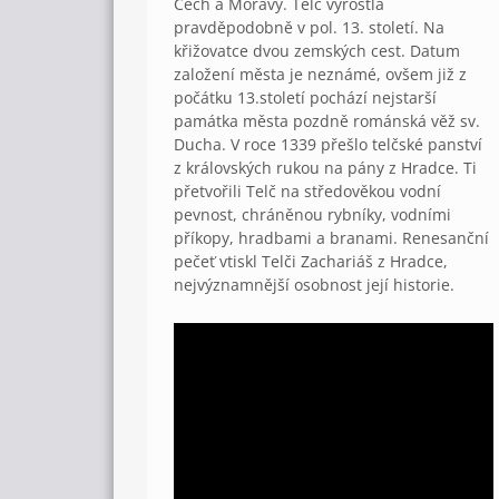
Čech a Moravy. Telč vyrostla
pravděpodobně v pol. 13. století. Na
křižovatce dvou zemských cest. Datum
založení města je neznámé, ovšem již z
počátku 13.století pochází nejstarší
památka města pozdně románská věž sv.
Ducha. V roce 1339 přešlo telčské panství
z královských rukou na pány z Hradce. Ti
přetvořili Telč na středověkou vodní
pevnost, chráněnou rybníky, vodními
příkopy, hradbami a branami. Renesanční
pečeť vtiskl Telči Zachariáš z Hradce,
nejvýznamnější osobnost její historie.