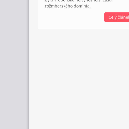
rožmberského dominia.
Celý článe