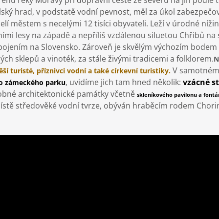
ehu řeky Moravy při dopravní cestě ze severu na jih podle t
lský hrad, v podstatě vodní pevnost, měl za úkol zabezpeč
selí městem s necelými 12 tisíci obyvateli. Leží v úrodné n
žními lesy na západě a nepříliš vzdálenou siluetou Chřibů 
pojením na Slovensko. Zároveň je skvělým výchozím bodem p
ch sklepů a vinoték, za stále živými tradicemi a folklorem.
N
V samotném 
ší turisté, příznivci vodní a také církevní turistiky.
, uvidíme jich tam hned několik:
vzácné st
do zámeckého parku
robné architektonické památky včetně
skleníkového pavilonu a fontá
stě středověké vodní tvrze, obýván hraběcím rodem Chorins