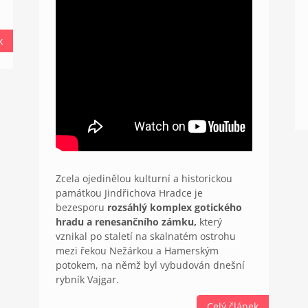
k
Zcela ojedinělou kulturní a historickou
památkou Jindřichova Hradce je
bezesporu
rozsáhlý komplex gotického
hradu a renesančního zámku,
který
vznikal po staletí na skalnatém ostrohu
mezi řekou Nežárkou a Hamerským
potokem, na němž byl vybudován dnešní
rybník Vajgar.
Celý článek