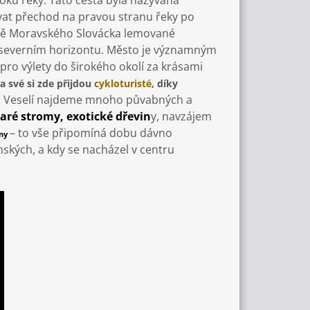
oku řeky. Tato cesta byla nazývána
ovat přechod na pravou stranu řeky po
ížině Moravského Slovácka lemované
na severním horizontu. Město je významným
ro výlety do širokého okolí za krásami
a své si zde přijdou
cykloturisté
, díky
Veselí najdeme mnoho půvabných a
aré stromy, exotické dřevin
y, navzájem
– to vše připomíná dobu dávno
ny
kých, a kdy se nacházel v centru