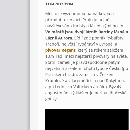
11.04.2017 15:04
Město je významnou památkovou a
přírodní rezervací. Proto je hojně
navštěvováno turisty a lázeňskými hosty.
Ve městě jsou dvojí lázně: Bertiny lázně a
Lázně Aurora.
Sídlí zde podnik Rybářství
Třeboň, největší rybářství v Evropě, a
pivovar Regent,
který se rokem založení
1379 řadí mezi nejstarší pivovary na světě.
Státní zámek je pravděpodobně pátým
největším areálem tohoto typu v Česku (po
Pražském hradu, zámcích v Českém
Krumlově a v Jaroměřicích nad Rokytnou,
a po Lednicko-Valtickém areálu). Bývalý
augustiniánský klášter je perlou jihočeské
gotiky.