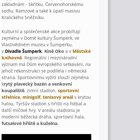
základnám - Skřítku, Červenohorskému
sedlu, Ramzové a také k úpatí masivu
Kralického Sněžníku.
Kulturní a společenské akce probíhají
zejména v Domě kultury Šumperk, ve
Vlastivědném muzeu v Šumperku,
v
Divadle Šumperk
,
Kině Oko
a v
Městské
knihovně
. Regionální i mezinárodní
význam má Dům evropského setkávání, na
jehož rekonstrukci se podílela i německá
strana. Sportovnímu vyžití slouží zejména
k
rytý plavecký bazén a venkovní
koupaliště
, zimní stadion,
sportovní
střelnice, minigolf, tenisový areál
s krytou
halou, Tyršův stadion s hřišti na fotbal a
další míčové hry. V areálu stadionu je
moderní běžecká dráha, sportovní hala,
futsalové hřiště a kuželna.