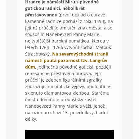
Hradce je náměstí Míru s původně
gotickou radnicí, několikrát
přestavovanou
(první doklad o opravě
kamenné radnice pochází z roku 1493), na
jejímž průčelí je umístěn znak města, a se
sousoším Nanebevzetí Panny Marie,
nejtypičtější barokní památkou, kterou v
letech 1764 - 1766 vytvořil sochař Matouš
Strachovský.
Na severovýchodní straně
náměstí poutá pozornost tzv. Langrův
dům,
jedinečná původně gotická, později
renesančně přestavěná budova, jejíž
průčelí je zdoben figurálními sgrafity
zobrazujícími biblické výjevy, podloubí je
sklenuto diamantovou klenbou. Starému
městu dominuje proboštský kostel
Nanebevzetí Panny Marie s věží, jehož
nárožím prochází 15. poledník východní
délky.