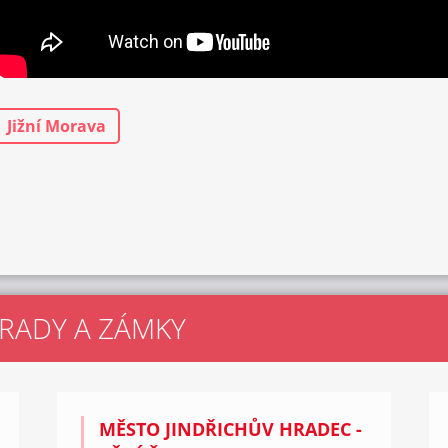
Jižní Morava
HRADY A ZÁMKY
MĚSTO JINDŘICHŮV HRADEC -