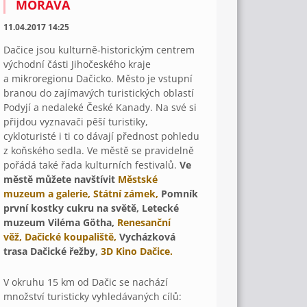
MORAVA
11.04.2017 14:25
Dačice jsou kulturně-historickým centrem
východní části Jihočeského kraje
a mikroregionu Dačicko. Město je vstupní
branou do zajímavých turistických oblastí
Podyjí a nedaleké České Kanady. Na své si
přijdou vyznavači pěší turistiky,
cykloturisté i ti co dávají přednost pohledu
z koňského sedla. Ve městě se pravidelně
pořádá také řada kulturních festivalů.
Ve
městě můžete navštívit
Městské
muzeum a galerie, Státní zámek,
Pomník
první kostky cukru na světě, Letecké
muzeum Viléma Götha,
Renesanční
věž, Dačické koupaliště,
Vycházková
trasa Dačické řežby,
3D Kino Dačice.
V okruhu 15 km od Dačic se nachází
množství turisticky vyhledávaných cílů: