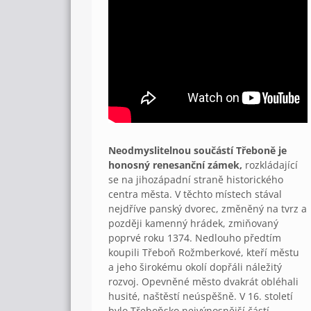
Neodmyslitelnou součástí Třeboně je
honosný renesanční zámek,
rozkládající
se na jihozápadní straně historického
centra města. V těchto místech stával
nejdříve panský dvorec, změněný na tvrz a
později kamenný hrádek, zmiňovaný
poprvé roku 1374. Nedlouho předtím
koupili Třeboň Rožmberkové, kteří městu
a jeho širokému okolí dopřáli náležitý
rozvoj. Opevněné město dvakrát obléhali
husité, naštěstí neúspěšně. V 16. století
bylo Třeboňsko nejvýnosnější částí