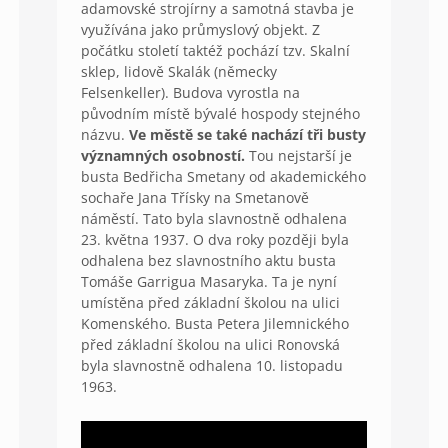
adamovské strojírny a samotná stavba je
využívána jako průmyslový objekt. Z
počátku století taktéž pochází tzv. Skalní
sklep, lidově Skalák (německy
Felsenkeller). Budova vyrostla na
původním místě bývalé hospody stejného
názvu.
Ve městě se také nachází tři busty
významných osobností.
Tou nejstarší je
busta Bedřicha Smetany od akademického
sochaře Jana Třísky na Smetanově
náměstí. Tato byla slavnostně odhalena
23. května 1937. O dva roky později byla
odhalena bez slavnostního aktu busta
Tomáše Garrigua Masaryka. Ta je nyní
umístěna před základní školou na ulici
Komenského. Busta Petera Jilemnického
před základní školou na ulici Ronovská
byla slavnostně odhalena 10. listopadu
1963.