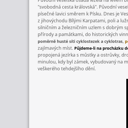
Původní veselská osada ležela na levém bř
"svobodná cesta královská". Původní vese
písečné lavici směrem k Písku. Dnes je Ve
z jihovýchodu Bílými Karpatami, poli a lu
silničním a železničním uzlem s dobrým s
přírody a památkami, do historických vinný
,
poměrně husté síti cyklostezek a cyklotras
pě
zajímavých míst.
Půjdeme-li na procházku 
propojená jezírka s můstky a ostrůvky, d
minulou, kdy byl zámek, vybudovaný na mí
veškerého tehdejšího dění.