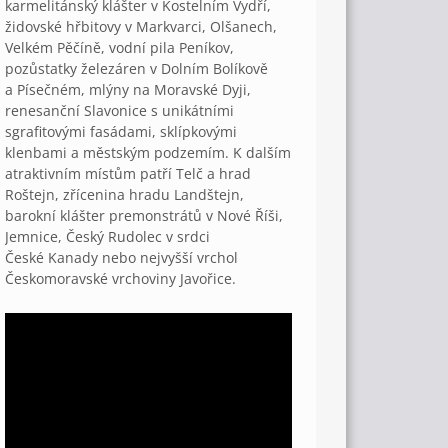
karmelitánský klášter v Kostelním Vydří,
židovské hřbitovy v Markvarci, Olšanech,
Velkém Pěčíně, vodní pila Peníkov,
pozůstatky železáren v Dolním Bolíkově
a Písečném, mlýny na Moravské Dyji,
renesanční Slavonice s unikátními
sgrafitovými fasádami, sklípkovými
klenbami a městským podzemím. K dalším
atraktivním místům patří Telč a hrad
Roštejn, zřícenina hradu Landštejn,
barokní klášter premonstrátů v Nové Říši,
Jemnice, Český Rudolec v srdci
České Kanady nebo nejvyšší vrchol
Českomoravské vrchoviny Javořice.