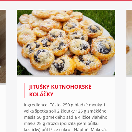
JITUŠKY KUTNOHORSKÉ
KOLÁČKY
Ingredience: Těsto: 250 g hladké mouky 1
velká špetka soli 2 žloutky 125 g změklého
másla 50 g změklého sádla 4 lžíce vlahého
mléka 25 g droždí (použila jsem půlku
kostičky) půl lžíce cukru Náplně: Maková: