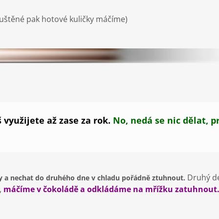
puštěné pak hotové kuličky máčíme)
 využijete až zase za rok.
No, nedá se nic dělat, p
Druhý de
ky a nechat do druhého dne v chladu pořádně ztuhnout.
,
máčíme v čokoládě a odkládáme na mřížku zatuhnout