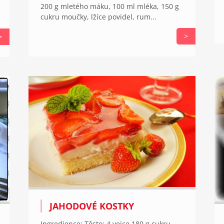
200 g mletého máku, 100 ml mléka, 150 g
cukru moučky, lžíce povidel, rum...
>
>
JAHODOVÉ KOSTKY
Ingredience: Těsto: 4 vejce 180 g cukru