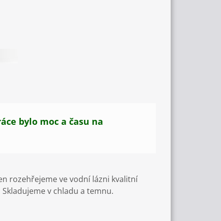
ráce bylo moc a času na
n rozehřejeme ve vodní lázni kvalitní
.
Skladujeme v chladu a temnu.