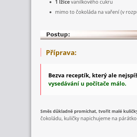
1 lžíce
vanilkového cukru
mimo to čokoláda na vaření (v roz
Příprava:
Bezva receptík, který ale nejspíš
vysedávání u počítače málo.
Směs důkladně promíchat, tvořit malé kulič
čokoládu, kuličky napichujeme na párátko