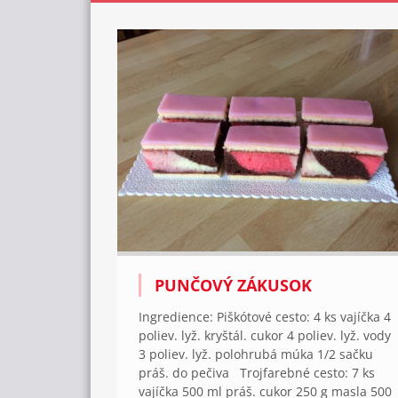
PUNČOVÝ ZÁKUSOK
Ingredience: Piškótové cesto: 4 ks vajíčka 4
poliev. lyž. kryštál. cukor 4 poliev. lyž. vody
3 poliev. lyž. polohrubá múka 1/2 sačku
práš. do pečiva Trojfarebné cesto: 7 ks
vajíčka 500 ml práš. cukor 250 g masla 500