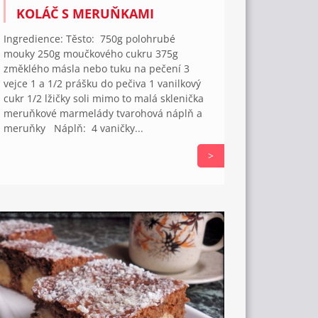
KOLÁČ S MERUŇKAMI
Ingredience: Těsto: 750g polohrubé
mouky 250g moučkového cukru 375g
změklého másla nebo tuku na pečení 3
vejce 1 a 1/2 prášku do pečiva 1 vanilkový
cukr 1/2 lžičky soli mimo to malá sklenička
meruňkové marmelády tvarohová náplň a
meruňky Náplň: 4 vaničky...
>