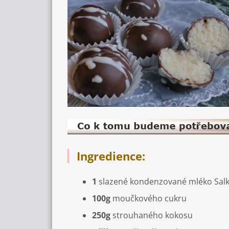
Ingredience:
1
slazené kondenzované mléko Sal
100g
moučkového cukru
250g
strouhaného kokosu