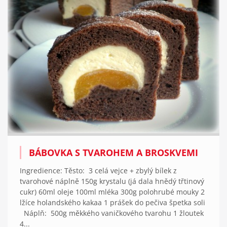
BÁBOVKA S TVAROHEM A BROSKVEMI
Ingredience: Těsto: 3 celá vejce + zbylý bílek z
tvarohové náplně 150g krystalu (já dala hnědý třtinový
cukr) 60ml oleje 100ml mléka 300g polohrubé mouky 2
lžíce holandského kakaa 1 prášek do pečiva špetka soli
Náplň: 500g měkkého vaničkového tvarohu 1 žloutek
4...