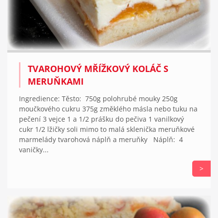
TVAROHOVÝ MŘÍŽKOVÝ KOLÁČ S
MERUŇKAMI
Ingredience: Těsto: 750g polohrubé mouky 250g
moučkového cukru 375g změklého másla nebo tuku na
pečení 3 vejce 1 a 1/2 prášku do pečiva 1 vanilkový
cukr 1/2 lžičky soli mimo to malá sklenička meruňkové
marmelády tvarohová náplň a meruňky Náplň: 4
vaničky...
>