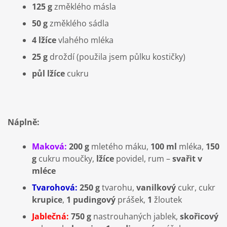
125 g
změklého másla
50 g
změklého sádla
4 lžíce
vlahého mléka
25 g
droždí (použila jsem půlku kostičky)
půl lžíce
cukru
Náplně:
Maková:
200 g
mletého máku,
100 ml
mléka,
150
g
cukru moučky,
lžíce
povidel, rum –
svařit v
mléce
Tvarohová:
250 g
tvarohu,
vanilkový
cukr, cukr
krupice
,
1 pudingový
prášek,
1
žloutek
Jablečná:
750 g
nastrouhaných jablek,
skořicový