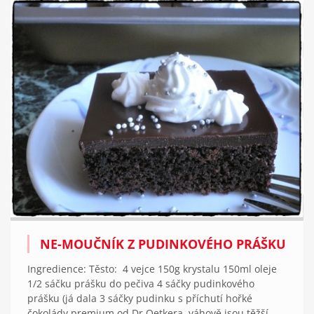
NE-MOUČNÍK Z PUDINKOVÉHO PRÁŠKU
Ingredience: Těsto: 4 vejce 150g krystalu 150ml oleje
1/2 sáčku prášku do pečiva 4 sáčky pudinkového
prášku (já dala 3 sáčky pudinku s příchutí hořké
čokolády premium od Dr.Oetkera, váhově jsou těžší