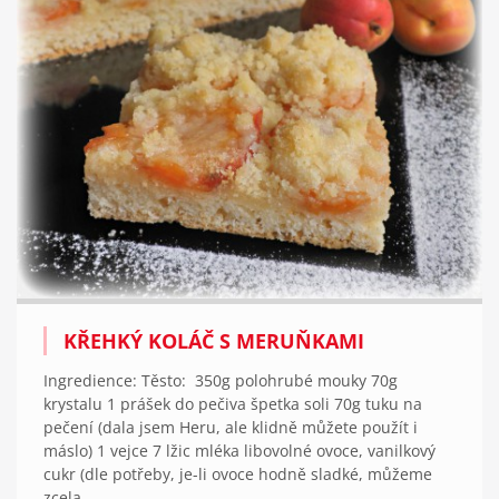
KŘEHKÝ KOLÁČ S MERUŇKAMI
Ingredience: Těsto: 350g polohrubé mouky 70g
krystalu 1 prášek do pečiva špetka soli 70g tuku na
pečení (dala jsem Heru, ale klidně můžete použít i
máslo) 1 vejce 7 lžic mléka libovolné ovoce, vanilkový
cukr (dle potřeby, je-li ovoce hodně sladké, můžeme
zcela...