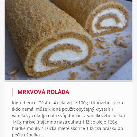
MRKVOVÁ ROLÁDA
Ingredience: Těsto: 4 celá vejce 100g třtinového cukru
(kdo nemá, může klidně použít obyčejný krystal) 1
vanilkový cukr (já dala svůj domácí z vanilkového lusku)
140g mrkve (najemno nastrouhat) 1 lžíce oleje 120g
hladké mouky 1 lžička mleté skořice 1 lžička prášku do
pečiva špetka...