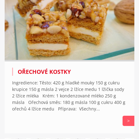
OŘECHOVÉ KOSTKY
Ingredience: Těsto: 420 g hladké mouky 150 g cukru
krupice 150 g másla 2 vejce 2 lžíce medu 1 lžička sody
2 lžíce mléka Krém: 1 kondenzované mléko 250 g
másla Ořechová směs: 180 g másla 100 g cukru 400 g
ořechů 4 lžíce medu Příprava: Všechny...
>