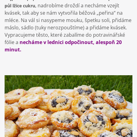
nadrobíme droždí a necháme vzejít
půl lžíce cukru,
kvásek, tak aby se nám vytvořila béžová „peřina“ na
mléce. Na vál si nasypeme mouku, špetku soli, přidáme
máslo, sádlo (tuky nerozpouštíme) a přidáme kvásek.
Vypracujeme těsto, které zabalíme do potravinářské
fólie a
necháme v lednici odpočinout, alespoň 20
minut.