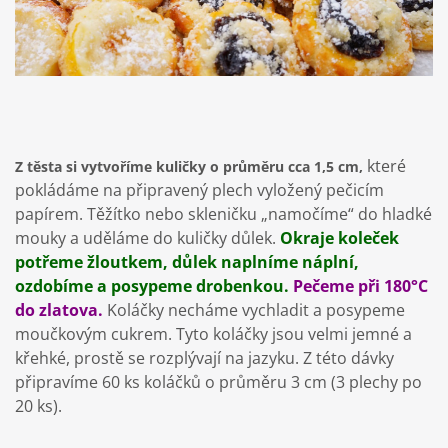
které
Z těsta si vytvoříme kuličky o průměru cca 1,5 cm,
pokládáme na připravený plech vyložený pečicím
papírem. Těžítko nebo skleničku „namočíme“ do hladké
mouky a uděláme do kuličky důlek.
Okraje koleček
potřeme žloutkem, důlek naplníme náplní,
ozdobíme a posypeme drobenkou.
Pečeme při 180°C
do zlatova.
Koláčky necháme vychladit a posypeme
moučkovým cukrem. Tyto koláčky jsou velmi jemné a
křehké, prostě se rozplývají na jazyku. Z této dávky
připravíme 60 ks koláčků o průměru 3 cm (3 plechy po
20 ks).