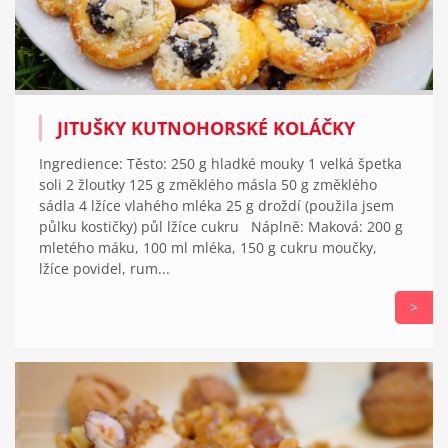
JITUŠKY KUTNOHORSKÉ KOLÁČKY
Ingredience: Těsto: 250 g hladké mouky 1 velká špetka
soli 2 žloutky 125 g změklého másla 50 g změklého
sádla 4 lžíce vlahého mléka 25 g droždí (použila jsem
půlku kostičky) půl lžíce cukru Náplně: Maková: 200 g
mletého máku, 100 ml mléka, 150 g cukru moučky,
lžíce povidel, rum...
>