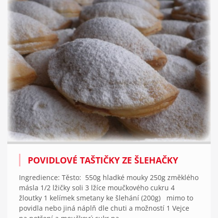
POVIDLOVÉ TAŠTIČKY ZE ŠLEHAČKY
Ingredience: Těsto: 550g hladké mouky 250g změklého
másla 1/2 lžičky soli 3 lžíce moučkového cukru 4
žloutky 1 kelímek smetany ke šlehání (200g) mimo to
povidla nebo jiná náplň dle chuti a možností 1 Vejce