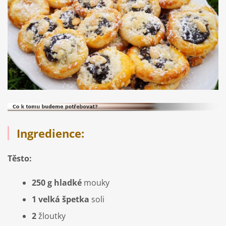
Ingredience:
Těsto:
250 g hladké
mouky
1 velká
špetka
soli
2
žloutky