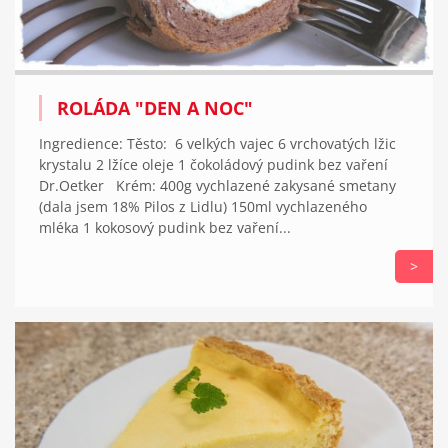
ROLÁDA "DEN A NOC"
Ingredience: Těsto: 6 velkých vajec 6 vrchovatých lžic
krystalu 2 lžíce oleje 1 čokoládový pudink bez vaření
Dr.Oetker Krém: 400g vychlazené zakysané smetany
(dala jsem 18% Pilos z Lidlu) 150ml vychlazeného
mléka 1 kokosový pudink bez vaření...
>