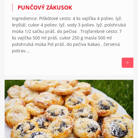
PUNČOVÝ ZÁKUSOK
Ingredience: Piškótové cesto: 4 ks vajíčka 4 poliev. lyž.
kryštál. cukor 4 poliev. lyž. vody 3 poliev. lyž. polohrubá
múka 1/2 sačku práš. do pečiva Trojfarebné cesto: 7
ks vajíčka 500 ml práš. cukor 250 g masla 500 ml
polohrubá múka Pol práš. do pečiva Kakao , červená
potrav....
>