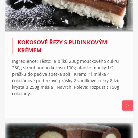
KOKOSOVÉ ŘEZY S PUDINKOVÝM
KRÉMEM
Ingredience: Těsto: 8 bílků 230g moučkového cukru
230g strouhaného kokosu 100g hladké mouky 1/2
prášku do pečiva špetka soli Krém: 1l mléka 4
čokoládové pudinkové prášky 2 vanilkové cukry 8 lžic
krystalu 250g másla Navrch: Poleva: rozpustit 150g
čokolády...
>