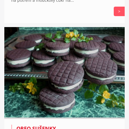
na potření a moučkový cukr na...
>
OREO SUŠENKY