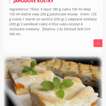
JAHODOVÉ KOSTKY
Ingredience: Těsto: 4 vejce 180 g cukru 100 ml oleje
150 ml vlažné vody 250 g polohrubé mouky Krém: 125
g másla 1 tvaroh ve vaničce (250 g) 2 zakysané smetany
(200 g) 2 vanilkové cukry 4 lžíce cukru krystal 4
ztužovače smetany Želatina: 2 ks Dortové želé čiré
500 ml...
>