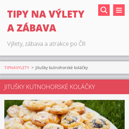
TIPY NA VÝLETY
A ZÁBAVA
Výlety, zábava a atrakce po ČR
TIPNAVYLETY
>
Jitušky kutnohorské koláčky
JITUŠKY KUTNOHORSKÉ KOLÁČKY