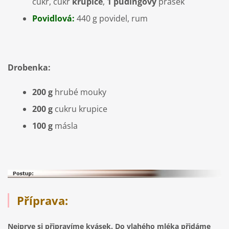
cukr, cukr
krupice
,
1 pudingový
prášek
Povidlová:
440 g povidel, rum
Drobenka:
200 g
hrubé mouky
200 g
cukru krupice
100 g
másla
Příprava:
Nejprve si připravíme kvásek. Do vlahého mléka přidáme