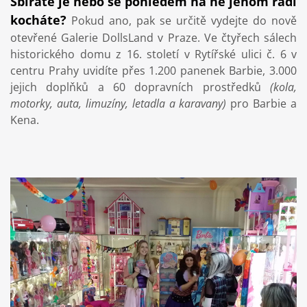
Sbíráte je nebo se pohledem na ně jenom rádi
kocháte?
Pokud ano, pak se určitě vydejte do nově
otevřené Galerie DollsLand v Praze. Ve čtyřech sálech
historického domu z 16. století v Rytířské ulici č. 6 v
centru Prahy uvidíte přes 1.200 panenek Barbie, 3.000
jejich doplňků a 60 dopravních prostředků
(kola,
motorky, auta, limuzíny, letadla a karavany)
pro Barbie a
Kena.