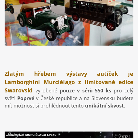
Zlatým hřebem výstavy autíček je
Lamborghini Murciélago z limitované edice
Swarovski
vyrobené
pouze v sérii 550 ks
pro celý
svět!
Poprvé
v České republice a na Slovensku budete
mít možnost si prohlédnout tento
unikátní skvost
.