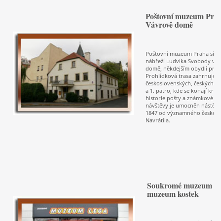
Poštovní muzeum Praha
Vávrově domě
Poštovní muzeum Praha sídlí 
nábřeží Ludvíka Svobody v t
domě, někdejším obydlí praž
Prohlídková trasa zahrnuje př
československých, českých i 
a 1. patro, kde se konají krá
historie pošty a známkové tvo
návštěvy je umocněn nástěn
1847 od významného českého 
Navrátila.
Soukromé muzeum Le
muzeum kostek