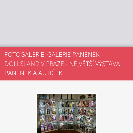
FOTOGALERIE: GALERIE PANENEK
DOLLSLAND V PRAZE - NEJVĚTŠÍ VÝSTAVA
PANENEK A AUTÍČEK