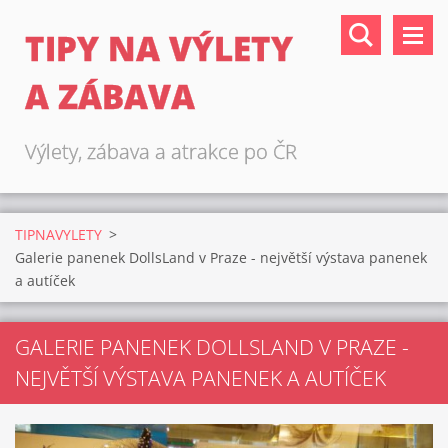
TIPY NA VÝLETY
A ZÁBAVA
Výlety, zábava a atrakce po ČR
TIPNAVYLETY
>
Galerie panenek DollsLand v Praze - největší výstava panenek
a autíček
GALERIE PANENEK DOLLSLAND V PRAZE -
NEJVĚTŠÍ VÝSTAVA PANENEK A AUTÍČEK