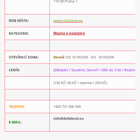
110 00 Praha 1
WEB MÍSTA:
www.dollsland.eu
KATEGORIE:
Muzea a expozice
OTEVÍRACÍ DOBA:
Denně
OD 10 HODIN - DO 18 HODIN
CENÍK:
(
Základní / Studenti, Senioři / Děti do 3 let / Rodinné
)
(150 KČ/ 60 KČ / zdarma / 250 KČ)
TELEFON:
+420 731 606 369
info@dollsland.eu
E-MAIL: