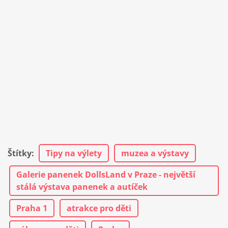
Štítky
:
Tipy na výlety
muzea a výstavy
Galerie panenek DollsLand v Praze - největší
stálá výstava panenek a autíček
Praha 1
atrakce pro děti