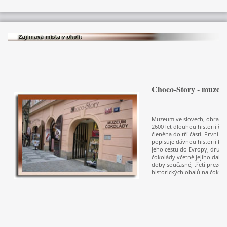
Choco-Story - muzeu
Muzeum ve slovech, obrazech
2600 let dlouhou historii čok
členěna do tří částí. První je
popisuje dávnou historii kak
jeho cestu do Evropy, druhá
čokolády včetně jejího další
doby současné, třetí prezent
historických obalů na čokol