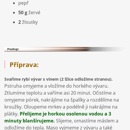
pepř
50 g
žervé
2
žloutky
Příprava:
Svaříme rybí vývar s vínem (2 lžíce odložíme stranou).
Pstruha omyjeme a vložíme do horkého vývaru.
Ztlumíme teplotu a vaříme asi 20 minut. Očistíme a
omyjeme pórek, nakrájíme na špalíky a rozdělíme na
kroužky. Oloupeme mrkev a podélně ji nakrájíme na
plátky.
Přelijeme je horkou osolenou vodou a 3
minuty blanšírujeme.
Slijeme, omastíme máslem a
odložíme do tepla. Maso vyjmeme z vývaru a také