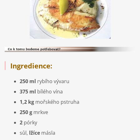
Ingredience:
250 ml
rybího vývaru
375 ml
bílého vína
1,2 kg
mořského pstruha
250 g
mrkve
2
pórky
sůl,
lžíce
másla