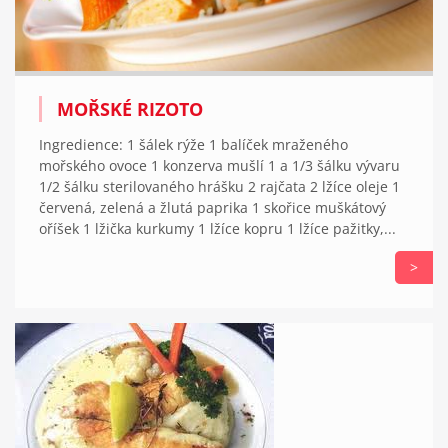
MOŘSKÉ RIZOTO
Ingredience: 1 šálek rýže 1 balíček mraženého
mořského ovoce 1 konzerva mušlí 1 a 1/3 šálku vývaru
1/2 šálku sterilovaného hrášku 2 rajčata 2 lžíce oleje 1
červená, zelená a žlutá paprika 1 skořice muškátový
oříšek 1 lžička kurkumy 1 lžíce kopru 1 lžíce pažitky,...
>