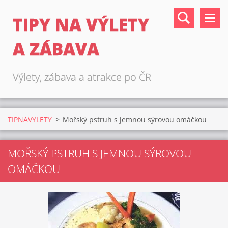
TIPY NA VÝLETY
A ZÁBAVA
Výlety, zábava a atrakce po ČR
TIPNAVYLETY
>
Mořský pstruh s jemnou sýrovou omáčkou
MOŘSKÝ PSTRUH S JEMNOU SÝROVOU
OMÁČKOU