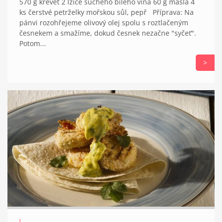
570 g krevet 2 lžíce suchého bílého vína 60 g másla 4
ks čerstvé petrželky mořskou sůl, pepř Příprava: Na
pánvi rozohřejeme olivový olej spolu s roztlačeným
česnekem a smažíme, dokud česnek nezačne "syčeť".
Potom...
>