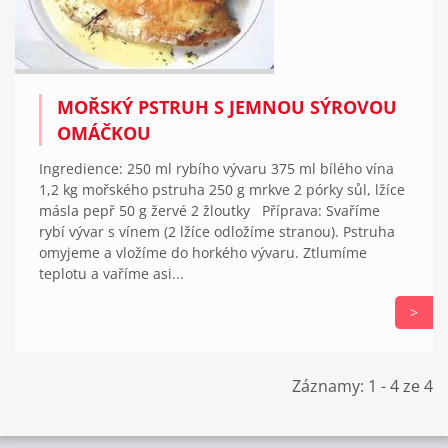
MOŘSKÝ PSTRUH S JEMNOU SÝROVOU
OMÁČKOU
Ingredience: 250 ml rybího vývaru 375 ml bílého vína
1,2 kg mořského pstruha 250 g mrkve 2 pórky sůl, lžíce
másla pepř 50 g žervé 2 žloutky Příprava: Svaříme
rybí vývar s vínem (2 lžíce odložíme stranou). Pstruha
omyjeme a vložíme do horkého vývaru. Ztlumíme
teplotu a vaříme asi...
>
Záznamy: 1 - 4 ze 4