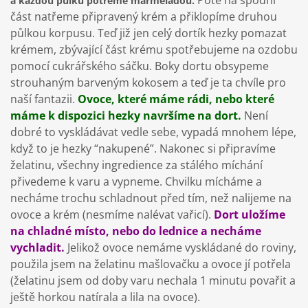
a každou půlku potřeme marmeládou.
část natřeme připravený krém a přiklopíme druhou
půlkou korpusu. Teď již jen celý dortík hezky pomazat
krémem, zbývající část krému spotřebujeme na ozdobu
pomocí cukrářského sáčku. Boky dortu obsypeme
strouhaným barveným kokosem a teď je ta chvíle pro
naší fantazii.
Ovoce, které máme rádi, nebo které
máme k dispozici hezky navršíme na dort.
Není
dobré to vyskládávat vedle sebe, vypadá mnohem lépe,
když to je hezky “nakupené”. Nakonec si připravíme
želatinu, všechny ingredience za stálého míchání
přivedeme k varu a vypneme. Chvilku mícháme a
necháme trochu schladnout před tím, než nalijeme na
ovoce a krém (nesmíme nalévat vařicí).
Dort uložíme
na chladné místo, nebo do lednice a necháme
vychladit.
Jelikož ovoce nemáme vyskládané do roviny,
použila jsem na želatinu mašlovačku a ovoce jí potřela
(želatinu jsem od doby varu nechala 1 minutu povařit a
ještě horkou natírala a lila na ovoce).