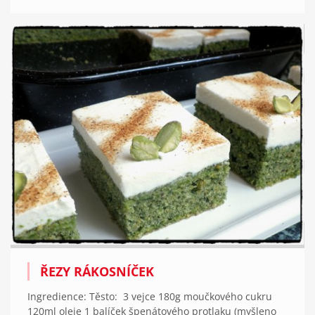
ŘEZY RÁKOSNÍČEK
Ingredience: Těsto: 3 vejce 180g moučkového cukru
120ml oleje 1 balíček špenátového protlaku (myšleno