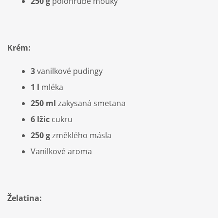
250 g
polohrubé mouky
Krém:
3
vanilkové pudingy
1 l
mléka
250 ml
zakysaná smetana
6 lžic
cukru
250 g
změklého másla
Vanilkové aroma
Želatina: