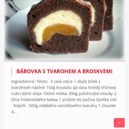
BÁBOVKA S TVAROHEM A BROSKVEMI
Ingredience: Těsto: 3 celá vejce + zbylý bílek z
tvarohové náplně 150g krystalu (já dala hnědý třtinový
cukr) 60ml oleje 100ml mléka 300g polohrubé mouky 2
lžíce holandského kakaa 1 prášek do pečiva špetka soli
Náplň: 500g měkkého vaničkového tvarohu 1 žloutek
4...
>