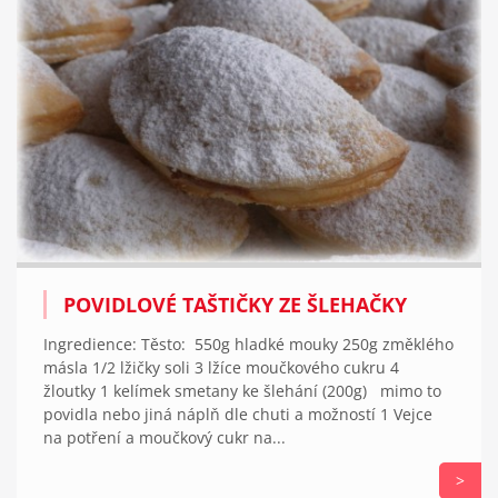
POVIDLOVÉ TAŠTIČKY ZE ŠLEHAČKY
Ingredience: Těsto: 550g hladké mouky 250g změklého
másla 1/2 lžičky soli 3 lžíce moučkového cukru 4
žloutky 1 kelímek smetany ke šlehání (200g) mimo to
povidla nebo jiná náplň dle chuti a možností 1 Vejce
na potření a moučkový cukr na...
>