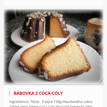
BÁBOVKA Z COCA-COLY
Ingredience: Těsto: 3 vejce 150g moučkového cukru
100ml oleje 100ml Coca-Coly (klasické červené) 200g