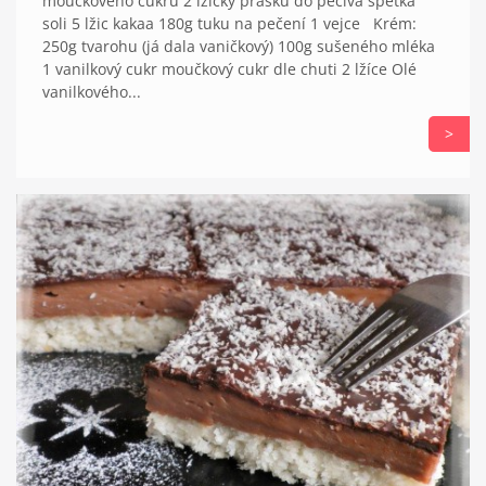
moučkového cukru 2 lžičky prášku do pečiva špetka
soli 5 lžic kakaa 180g tuku na pečení 1 vejce Krém:
250g tvarohu (já dala vaničkový) 100g sušeného mléka
1 vanilkový cukr moučkový cukr dle chuti 2 lžíce Olé
vanilkového...
>