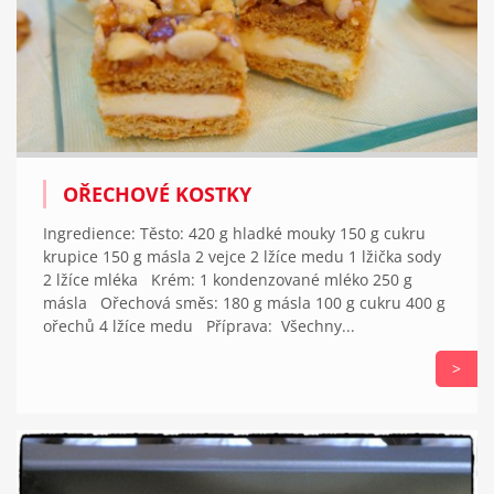
OŘECHOVÉ KOSTKY
Ingredience: Těsto: 420 g hladké mouky 150 g cukru
krupice 150 g másla 2 vejce 2 lžíce medu 1 lžička sody
2 lžíce mléka Krém: 1 kondenzované mléko 250 g
másla Ořechová směs: 180 g másla 100 g cukru 400 g
ořechů 4 lžíce medu Příprava: Všechny...
>