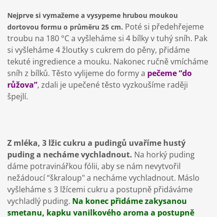
Nejprve si vymažeme a vysypeme hrubou moukou
Poté si předehřejeme
dortovou formu o průměru 25 cm.
troubu na 180 °C a vyšleháme si 4 bílky v tuhý sníh. Pak
si vyšleháme 4 žloutky s cukrem do pěny, přidáme
tekuté ingredience a mouku. Nakonec ručně vmícháme
sníh z bílků. Těsto vylijeme do formy a
pečeme “do
růžova”
, zdali je upečené těsto vyzkoušíme raději
špejlí.
Z mléka, 3 lžic cukru a pudingů uvaříme hustý
puding a necháme vychladnout.
Na horký puding
dáme potravinářkou fólii, aby se nám nevytvořil
nežádoucí “škraloup" a necháme vychladnout. Máslo
vyšleháme s 3 lžícemi cukru a postupně přidáváme
vychladlý puding.
Na konec přidáme zakysanou
smetanu, kapku vanilkového aroma a postupně