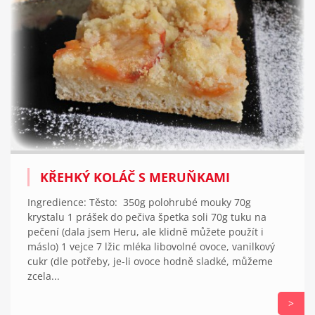
KŘEHKÝ KOLÁČ S MERUŇKAMI
Ingredience: Těsto: 350g polohrubé mouky 70g
krystalu 1 prášek do pečiva špetka soli 70g tuku na
pečení (dala jsem Heru, ale klidně můžete použít i
máslo) 1 vejce 7 lžic mléka libovolné ovoce, vanilkový
cukr (dle potřeby, je-li ovoce hodně sladké, můžeme
zcela...
>