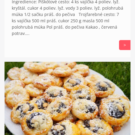
Ingredience: Piškótové cesto: 4 ks vajíčka 4 poliev. lyž.
kryštál. cukor 4 poliev. lyž. vody 3 poliev. lyž. polohrubá
múka 1/2 sačku práš. do pečiva Trojfarebné cesto: 7
ks vajíčka 500 ml práš. cukor 250 g masla 500 ml
polohrubá múka Pol práš. do pečiva Kakao , červená
potrav....
>