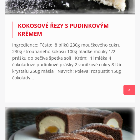
KOKOSOVÉ ŘEZY S PUDINKOVÝM
KRÉMEM
Ingredience: Těsto: 8 bílků 230g moučkového cukru
230g strouhaného kokosu 100g hladké mouky 1/2
prášku do pečiva špetka soli Krém: 1l mléka 4
čokoládové pudinkové prášky 2 vanilkové cukry 8 lžic
krystalu 250g másla Navrch: Poleva: rozpustit 150g
čokolády...
>