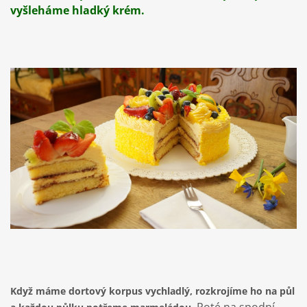
vyšleháme hladký krém.
Když máme dortový korpus vychladlý, rozkrojíme ho na půl
Poté na spodní