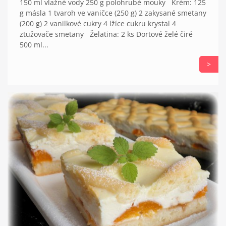
150 ml vlažné vody 250 g polohrubé mouky Krém: 125
g másla 1 tvaroh ve vaničce (250 g) 2 zakysané smetany
(200 g) 2 vanilkové cukry 4 lžíce cukru krystal 4
ztužovače smetany Želatina: 2 ks Dortové želé čiré
500 ml...
>