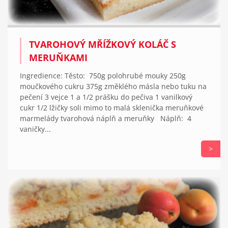
TVAROHOVÝ MŘÍŽKOVÝ KOLÁČ S
MERUŇKAMI
Ingredience: Těsto: 750g polohrubé mouky 250g
moučkového cukru 375g změklého másla nebo tuku na
pečení 3 vejce 1 a 1/2 prášku do pečiva 1 vanilkový
cukr 1/2 lžičky soli mimo to malá sklenička meruňkové
marmelády tvarohová náplň a meruňky Náplň: 4
vaničky...
>