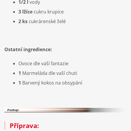
1/2 l
vody
3 lžíce
cukru krupice
2 ks
cukrárenské želé
Ostatní ingredience:
Ovoce dle vaší fantazie
1
Marmeláda dle vaší chuti
1
Barvený kokos na obsypání
Příprava: