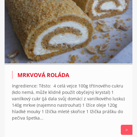
MRKVOVÁ ROLÁDA
Ingredience: Těsto: 4 celá vejce 100g třtinového cukru
(kdo nemá, může klidně použít obyčejný krystal) 1
vanilkový cukr (já dala svůj domácí z vanilkového lusku)
140g mrkve (najemno nastrouhat) 1 lžíce oleje 120g
hladké mouky 1 lžička mleté skořice 1 lžička prášku do
pečiva špetka...
>