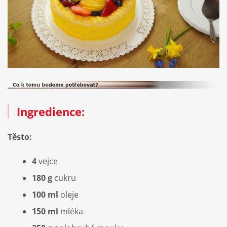
Ingredience:
Těsto:
4
vejce
180 g
cukru
100 ml
oleje
150 ml
mléka