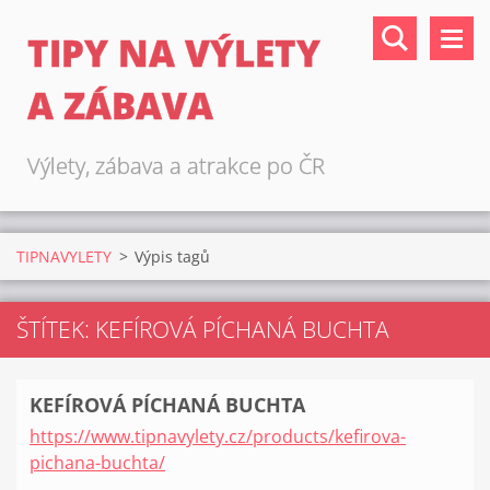
TIPY NA VÝLETY
A ZÁBAVA
Výlety, zábava a atrakce po ČR
TIPNAVYLETY
>
Výpis tagů
ŠTÍTEK: KEFÍROVÁ PÍCHANÁ BUCHTA
KEFÍROVÁ PÍCHANÁ BUCHTA
https://www.tipnavylety.cz/products/kefirova-
pichana-buchta/