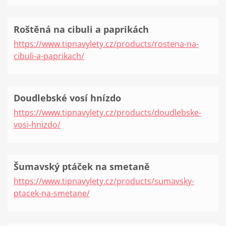
Roštěná na cibuli a paprikách
https://www.tipnavylety.cz/products/rostena-na-
cibuli-a-paprikach/
Doudlebské vosí hnízdo
https://www.tipnavylety.cz/products/doudlebske-
vosi-hnizdo/
Šumavský ptáček na smetaně
https://www.tipnavylety.cz/products/sumavsky-
ptacek-na-smetane/