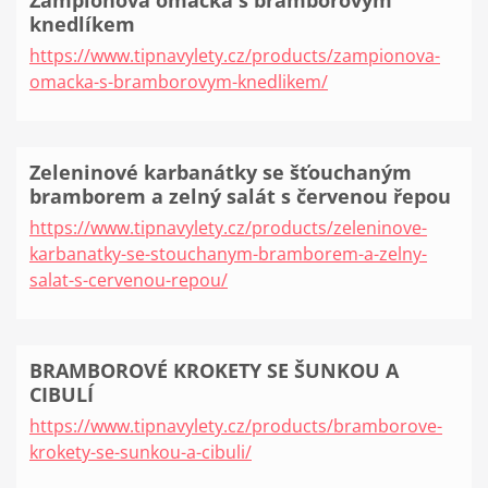
Žampionová omáčka s bramborovým
knedlíkem
https://www.tipnavylety.cz/products/zampionova-
omacka-s-bramborovym-knedlikem/
Zeleninové karbanátky se šťouchaným
bramborem a zelný salát s červenou řepou
https://www.tipnavylety.cz/products/zeleninove-
karbanatky-se-stouchanym-bramborem-a-zelny-
salat-s-cervenou-repou/
BRAMBOROVÉ KROKETY SE ŠUNKOU A
CIBULÍ
https://www.tipnavylety.cz/products/bramborove-
krokety-se-sunkou-a-cibuli/