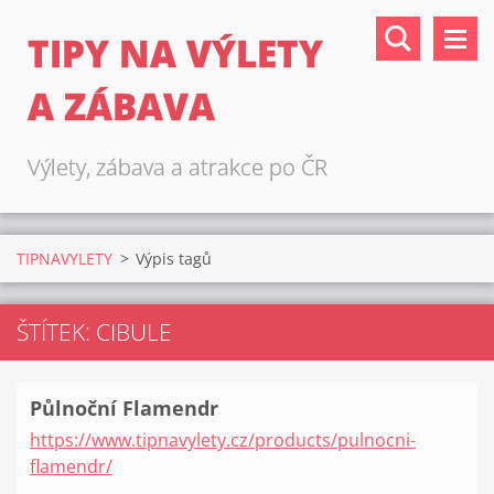
TIPY NA VÝLETY
A ZÁBAVA
Výlety, zábava a atrakce po ČR
TIPNAVYLETY
>
Výpis tagů
ŠTÍTEK: CIBULE
Půlnoční Flamendr
https://www.tipnavylety.cz/products/pulnocni-
flamendr/